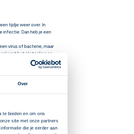
en tijdje weer over. In
 infectie. Dan heb je een
een virus of bacterie, maar
aar komt het plotseling en
 aandoening
COPD
.
Over
ij acute bronchitis duren de
nhouden en vaker
ermindering van spierkracht
a te bieden en om ons
onze site met onze partners
nformatie die je eerder aan