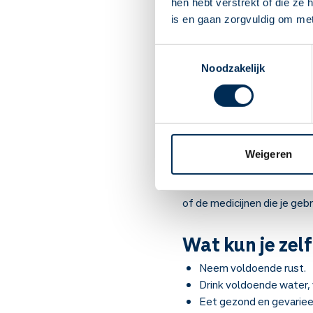
hen hebt verstrekt of die ze
Benauwdheid en/of een 
is en gaan zorgvuldig om me
Vermoeidheid;
Kortademigheid en een
Toestemmingsselectie
Noodzakelijk
Acute bronchiti
Als je een longaandoening 
en hoesten, kunnen dan extr
proberen longaanvallen zove
Weigeren
achteruitgaan en zelfs in h
Heb je regelmatig (minimaal
of de medicijnen die je geb
Wat kun je zelf
Neem voldoende rust.
Drink voldoende water, v
Eet gezond en gevariee