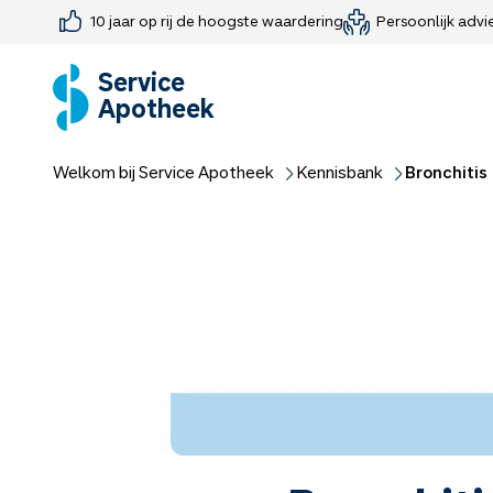
10 jaar op rij de hoogste waardering
Persoonlijk advi
Farmaceutisch consult
Jouw medis
Medicijnen 
Medicijn-APK
Service
Apotheek
Welkom bij Service Apotheek
Kennisbank
Bronchitis