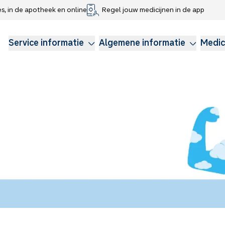
es, in de apotheek en online
Regel jouw medicijnen in de app
che gegevens delen
voor kinderen
Webshop
Klachtenregeling
Longzorg
Service Apotheek Magazine
Anticonceptie
Service informatie
Algemene informatie
Medic