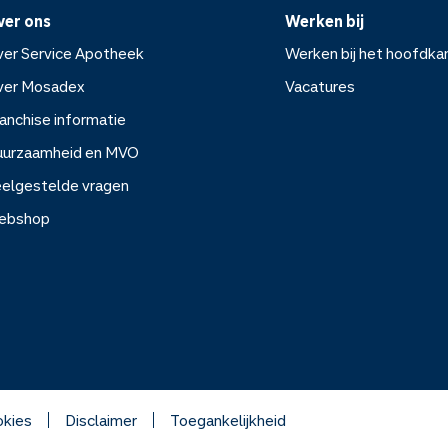
ver ons
Werken bij
er Service Apotheek
Werken bij het hoofdka
ver Mosadex
Vacatures
anchise informatie
Werken bij het hoofdkanto
uurzaamheid en MVO
elgestelde vragen
Vacatures
ebshop
rvice Apotheek
sadex
e informatie
kies
Disclaimer
Toegankelijkheid