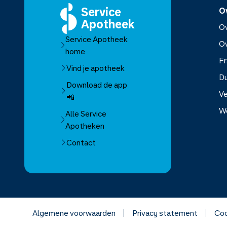
Service
O
Apotheek
Ov
Service Apotheek
O
home
Fr
Vind je apotheek
D
Download de app
Ve
📲
W
Alle Service
Apotheken
Over Se
Contact
Over Mo
Franchis
Algemene voorwaarden
Privacy statement
Coo