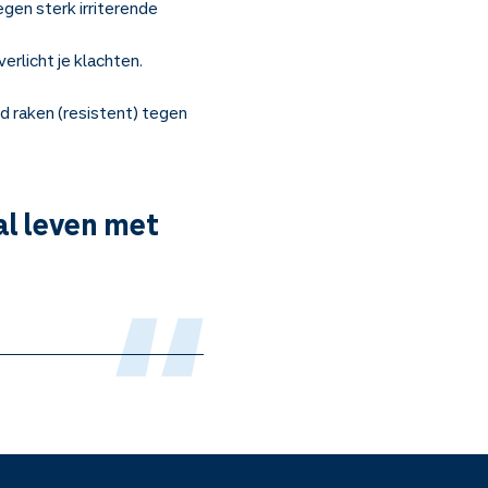
egen sterk irriterende
erlicht je klachten.
nd raken (resistent) tegen
al leven met