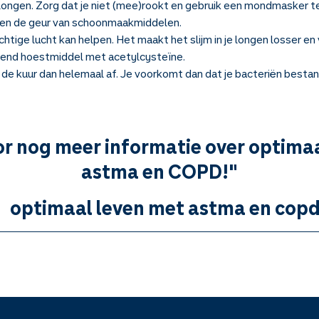
e longen. Zorg dat je niet (mee)rookt en gebruik een mondmasker t
t en de geur van schoonmaakmiddelen.
ige lucht kan helpen. Het maakt het slijm in je longen losser en v
send hoestmiddel met acetylcysteïne.
ak de kuur dan helemaal af. Je voorkomt dan dat je bacteriën besta
oor nog meer informatie over optima
astma en COPD!"