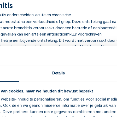
itis
itis onderscheiden: acute en chronische.
at meestal na een verkoudheid of griep. Deze ontsteking gaat na e
acute bronchitis veroorzaakt door een bacterie of een bacteriële
 gevallen kan een arts een antibioticumkuur voorschrijven.
s heb je een blijvende ontsteking. Dit wordt niet veroorzaakt door 
j kan je bepaalde periodes geen of nauwelijks klachten hebben, m
t van slijmvorming en hoesten. Chronische bronchitis valt onder de
 bronchitis
Details
onische bronchitis zijn gelijk, met enkele belangrijke verschillen. B
2 weken, terwijl deze bij chronische bronchitis langer kunnen aa
 van cookies, maar we houden dit bewust beperkt
n. Bij chronische bronchitis kunnen de symptomen ook leiden tot v
 acute bronchitis komt dit niet voor.
website-inhoud te personaliseren, om functies voor social medi
. Ook delen we geanonimiseerde informatie over je gebruik van 
 zijn:
Deze Service Apotheek staat nu ingesteld als
e. Deze partners kunnen deze gegevens combineren met andere i
mproductie;
jouw apotheek