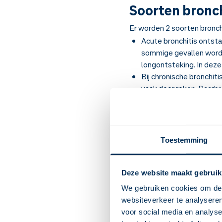
Soorten bronch
Er worden 2 soorten bronch
Acute bronchitis ontsta
sommige gevallen wordt 
longontsteking. In deze
Bij chronische bronchiti
vaak door roken. Daarbi
krijg je ineens veel las
Symptomen van
Toestemming
De klachten bij acute en chr
klachten meestal maximaal 
Deze website maakt gebruik
terugkomen of zelfs blijve
en gewichtsverandering. Bij
We gebruiken cookies om de 
websiteverkeer te analyseren
De belangrijkste symptomen
voor social media en analys
Hoesten, vaak met slij