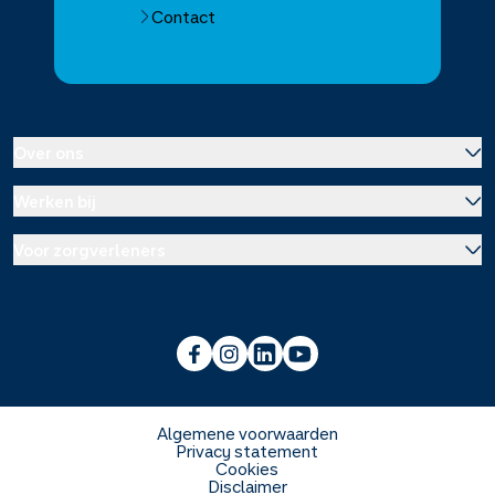
Contact
Over ons
Werken bij
Over Service Apotheek
Voor zorgverleners
Werken bij het hoofdkantoor
Over Mosadex
Wetenschap en onderzoek
Vacatures
Franchise informatie
Voorlichting scholen
Duurzaamheid en MVO
Algemene voorwaarden
Privacy statement
Cookies
Veelgestelde vragen
Disclaimer