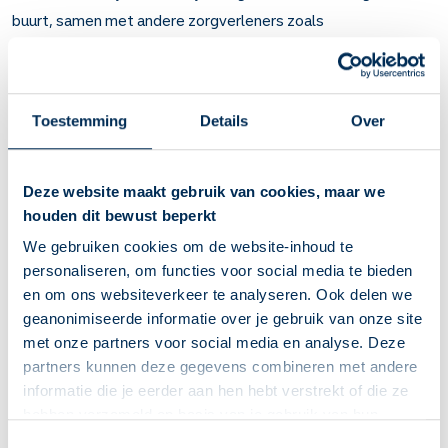
buurt, samen met andere zorgverleners zoals
fysiotherapeuten, psychologen en tandartsen. Jij moet
kunnen vertrouwen op de samenwerking tussen
zorgverleners. Zorgverleners uit verschillende vakgebieden
Toestemming
Details
Over
stemmen hun werk beter op elkaar af, wat de kans op een
beter resultaat voor jou vergroot.
Deze website maakt gebruik van cookies, maar we
Doorontwikkeling van het vak
houden dit bewust beperkt
De KNMP (Koninklijke Nederlandse Maatschappij ter
We gebruiken cookies om de website-inhoud te
bevordering der Pharmacie) is de beroeps- en
personaliseren, om functies voor social media te bieden
en om ons websiteverkeer te analyseren. Ook delen we
brancheorganisatie voor apothekers en apotheken in
geanonimiseerde informatie over je gebruik van onze site
Nederland. De KNMP ondersteunt apothekers en zorgt voor
met onze partners voor social media en analyse. Deze
begrijpelijke medicijninformatie. Bijvoorbeeld met de
partners kunnen deze gegevens combineren met andere
opleiding tot kaderapotheker. Een kaderapotheker is een
informatie die je eerder aan hen hebt verstrekt of die ze
openbare apotheker met speciale vaardigheden op een
hebben verzameld op basis van je gebruik van hun
bepaald zorggebied. Door deze opleiding draagt de KNMP bij
diensten. We verzamelen alleen wat nodig is en gaan
Deze Service Apotheek staat nu ingesteld als jouw
Toestemmingsselectie