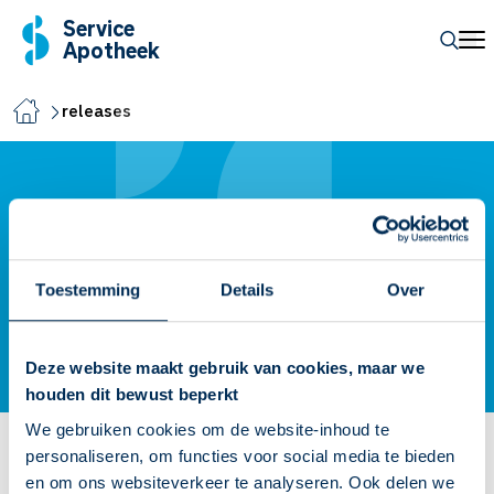
Service
Apotheek
releases
Releases van Service
Apotheek
Toestemming
Details
Over
Deze website maakt gebruik van cookies, maar we
houden dit bewust beperkt
We gebruiken cookies om de website-inhoud te
Kies hier voor welk product je de informatie over de release
personaliseren, om functies voor social media te bieden
en om ons websiteverkeer te analyseren. Ook delen we
wilt lezen.