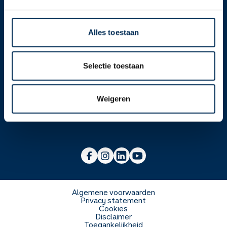
Contact
Alles toestaan
Over ons
Selectie toestaan
Werken bij
Over Service Apotheek
Weigeren
Voor zorgverleners
Werken bij het hoofdkantoor
Over Mosadex
Wetenschap en onderzoek
Vacatures
Franchise informatie
Voorlichting scholen
Duurzaamheid en MVO
Algemene voorwaarden
Privacy statement
Cookies
Veelgestelde vragen
Disclaimer
Toegankelijkheid