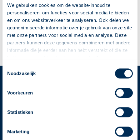
Konvintsdyk
1
8711GB
Workum
We gebruiken cookies om de website-inhoud te
info@apotheekworkum.nl
personaliseren, om functies voor social media te bieden
0515 541 591
en om ons websiteverkeer te analyseren. Ook delen we
geanonimiseerde informatie over je gebruik van onze site
met onze partners voor social media en analyse. Deze
Naar apotheekpagina
partners kunnen deze gegevens combineren met andere
informatie die je eerder aan hen hebt verstrekt of die ze
Dit is mijn apotheek
hebben verzameld op basis van je gebruik van hun
diensten. We verzamelen alleen wat nodig is en gaan
Deze Service Apotheek staat nu ingesteld als jouw
Toestemmingsselectie
zorgvuldig om met je gegevens.
Noodzakelijk
apotheek
Zo kan je makkelijk alle informatie vinden in het
Service
Apotheek
"Mijn apotheek" menu. Heb je een andere
Voorkeuren
Service Apotheek home
apotheek nodig? Tik dan op "Kies een andere
Vind je apotheek
apotheek".
Statistieken
Download de app 📲
Oke
Alle Service Apotheken
Marketing