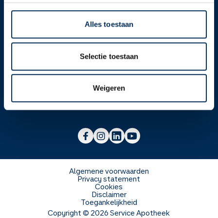
Alles toestaan
Over ons
Selectie toestaan
Werken bij
Over Service Apotheek
Weigeren
Voor zorgverleners
Werken bij het hoofdkantoor
Over Mosadex
Wetenschap en onderzoek
Vacatures
Franchise informatie
Voorlichting scholen
Duurzaamheid en MVO
Algemene voorwaarden
Privacy statement
Cookies
Veelgestelde vragen
Disclaimer
Toegankelijkheid
Copyright ©
2026
Service Apotheek