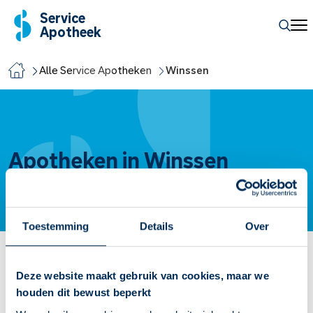
Service
Apotheek
Alle Service Apotheken
Winssen
Apotheken in Winssen
Toestemming
Details
Over
Apotheek Servicepunt Winssen
Deze website maakt gebruik van cookies, maar we
houden dit bewust beperkt
Jan Libottéstraat
8
6645 BE
Winssen