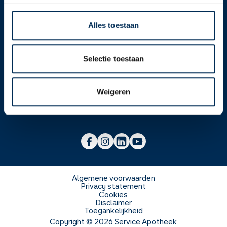
Alles toestaan
Over ons
Selectie toestaan
Werken bij
Over Service Apotheek
Weigeren
Voor zorgverleners
Werken bij het hoofdkantoor
Over Mosadex
Wetenschap en onderzoek
Vacatures
Franchise informatie
Voorlichting scholen
Duurzaamheid en MVO
Algemene voorwaarden
Privacy statement
Cookies
Veelgestelde vragen
Disclaimer
Toegankelijkheid
Copyright ©
2026
Service Apotheek