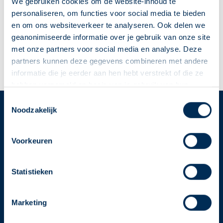
info@apotheekwilnis.nl
We gebruiken cookies om de website-inhoud te
personaliseren, om functies voor social media te bieden
0297 303903
en om ons websiteverkeer te analyseren. Ook delen we
geanonimiseerde informatie over je gebruik van onze site
Naar apotheekpagina
met onze partners voor social media en analyse. Deze
partners kunnen deze gegevens combineren met andere
Dit is mijn apotheek
informatie die je eerder aan hen hebt verstrekt of die ze
hebben verzameld op basis van je gebruik van hun
diensten. We verzamelen alleen wat nodig is en gaan
Deze Service Apotheek staat nu ingesteld als jouw
Toestemmingsselectie
zorgvuldig om met je gegevens.
Noodzakelijk
apotheek
Service
Apotheek
Zo kan je makkelijk alle informatie vinden in het
"Mijn apotheek" menu. Heb je een andere
Voorkeuren
Service Apotheek home
apotheek nodig? Tik dan op "Kies een andere
Vind je apotheek
apotheek".
Statistieken
Download de app 📲
Oke
Alle Service Apotheken
Marketing
Contact