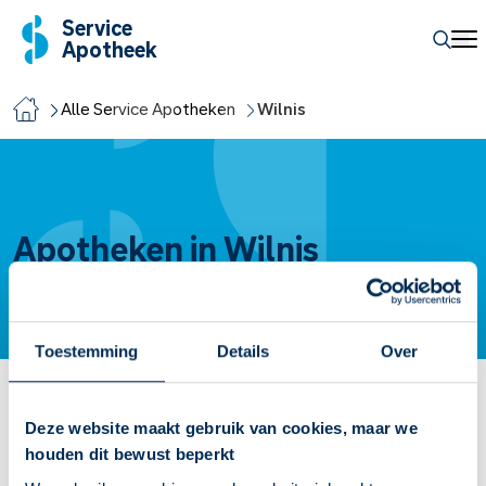
Service
Apotheek
Alle Service Apotheken
Wilnis
Apotheken in Wilnis
Toestemming
Details
Over
Service Apotheek Wilnis
Deze website maakt gebruik van cookies, maar we
houden dit bewust beperkt
Wagenmaker
99-B
3648KV
Wilnis