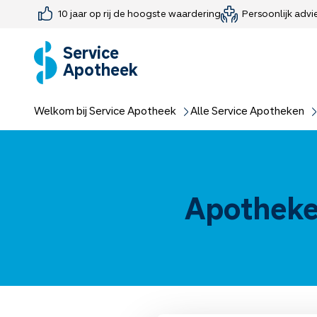
10 jaar op rij de hoogste waardering
Persoonlijk advi
Farmaceutisch consult
Jouw medis
Medicijnen 
Medicijn-APK
Service
Apotheek
Welkom bij Service Apotheek
Alle Service Apotheken
Apotheke