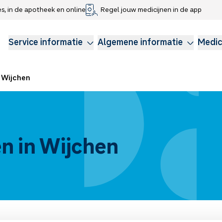
es, in de apotheek en online
Regel jouw medicijnen in de app
che gegevens delen
voor kinderen
Webshop
Klachtenregeling
Longzorg
Service Apotheek Magazine
Anticonceptie
Service informatie
Algemene informatie
Medic
Wijchen
n in Wijchen