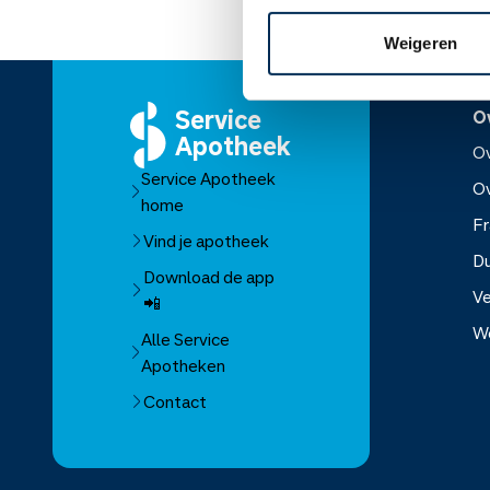
Weigeren
Service
O
Apotheek
Ov
Service Apotheek
O
home
Fr
Vind je apotheek
D
Download de app
Ve
📲
W
Alle Service
Apotheken
Over Se
Contact
Over Mo