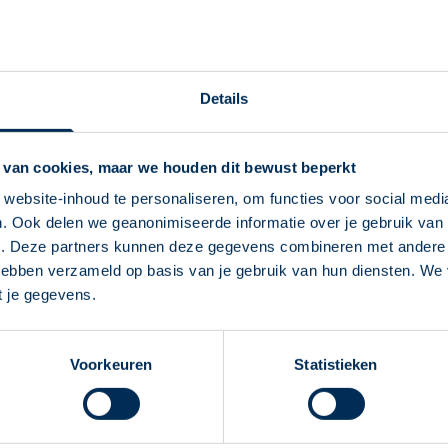
Service Apotheek v
Vandaag open van
08:00
-
17
Buizerdstraat
99
6601 AT
Wi
Details
info@apotheekvanpoppel.nl
024 641 12 22
 van cookies, maar we houden dit bewust beperkt
Naar apotheekpagina
website-inhoud te personaliseren, om functies voor social medi
. Ook delen we geanonimiseerde informatie over je gebruik van 
Service Apotheek W
Deze Service Apotheek staat nu ingesteld als
e. Deze partners kunnen deze gegevens combineren met andere i
jouw apotheek
Vandaag open van
08:30
-
17
 hebben verzameld op basis van je gebruik van hun diensten. We
Zo kan je makkelijk alle informatie vinden in het
Zuiderpoort
15
6605 HM
Wij
t je gegevens.
"Mijn apotheek" menu. Heb je een andere
info@apotheekwijchenzuid.n
apotheek nodig? Tik dan op "Kies een andere
024 641 72 29
Voorkeuren
Statistieken
apotheek".
Naar apotheekpagina
Oke