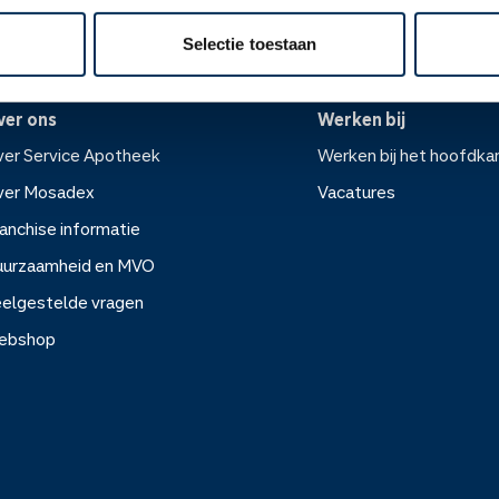
Selectie toestaan
ver ons
Werken bij
er Service Apotheek
Werken bij het hoofdka
ver Mosadex
Vacatures
anchise informatie
Werken bij het hoofdkanto
uurzaamheid en MVO
elgestelde vragen
Vacatures
ebshop
rvice Apotheek
sadex