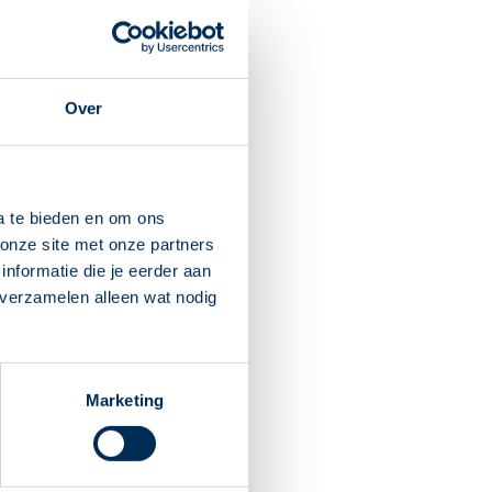
an Poppel
:30
jchen
Over
Dit is mijn apotheek
a te bieden en om ons
onze site met onze partners
ijchen Zuid
nformatie die je eerder aan
:30
 verzamelen alleen wat nodig
chen
l
Marketing
Dit is mijn apotheek