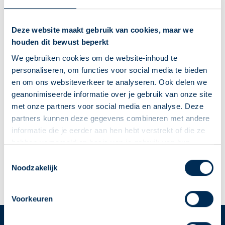
info@apotheekballintijn.nl
0294 490 350
Deze website maakt gebruik van cookies, maar we
houden dit bewust beperkt
Naar apotheekpagina
We gebruiken cookies om de website-inhoud te
Dit is mijn apotheek
personaliseren, om functies voor social media te bieden
en om ons websiteverkeer te analyseren. Ook delen we
Service Apotheek Weespersluis
geanonimiseerde informatie over je gebruik van onze site
Fort Diemerdamplein
1
1384 MC
Weesp
met onze partners voor social media en analyse. Deze
apotheekweespersluis@ezorg.nl
partners kunnen deze gegevens combineren met andere
0294 48 03 08
informatie die je eerder aan hen hebt verstrekt of die ze
hebben verzameld op basis van je gebruik van hun
diensten. We verzamelen alleen wat nodig is en gaan
Deze Service Apotheek staat nu ingesteld als jouw
Toestemmingsselectie
Naar apotheekpagina
zorgvuldig om met je gegevens.
Noodzakelijk
apotheek
Dit is mijn apotheek
Zo kan je makkelijk alle informatie vinden in het
"Mijn apotheek" menu. Heb je een andere
Voorkeuren
apotheek nodig? Tik dan op "Kies een andere