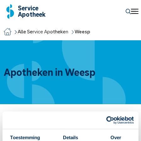
Service
Apotheek
Alle Service Apotheken
Weesp
Apotheken in Weesp
Service Apotheek Ballintijn
C J van Houtenlaan
1A
1381 CN
Weesp
Toestemming
Details
Over