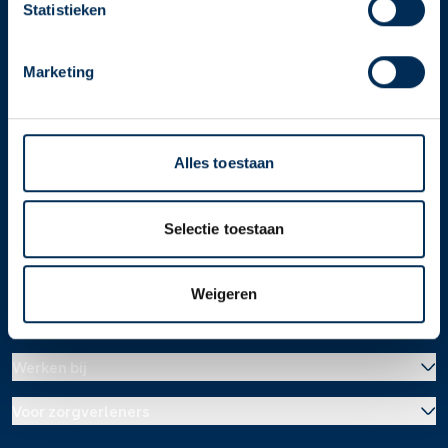
apotheek".
Statistieken
Service
Apotheek
Oke
Service Apotheek home
Marketing
Vind je apotheek
Download de app 📲
Alles toestaan
Alle Service Apotheken
Contact
Selectie toestaan
Weigeren
Over ons
Werken bij
Over Service Apotheek
Voor zorgverleners
Werken bij het hoofdkantoor
Over Mosadex