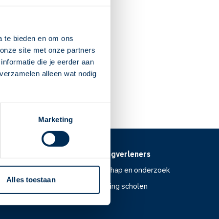
Waesbeeck
aspik
beeck.nl
a te bieden en om ons
onze site met onze partners
nformatie die je eerder aan
 verzamelen alleen wat nodig
Dit is mijn apotheek
Marketing
Voor zorgverleners
ntoor
Wetenschap en onderzoek
Alles toestaan
Voorlichting scholen
or