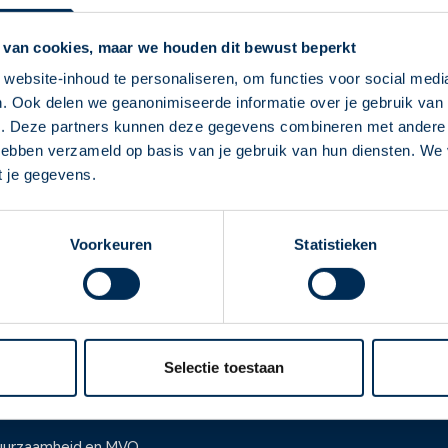
Service Apotheek 
 van cookies, maar we houden dit bewust beperkt
Wilhelminastraat
4
5165 TJ
W
info@serviceapotheekwaes
website-inhoud te personaliseren, om functies voor social medi
. Ook delen we geanonimiseerde informatie over je gebruik van 
0416 31 37 77
Deze Service Apotheek staat nu ingesteld als
e. Deze partners kunnen deze gegevens combineren met andere i
jouw apotheek
 hebben verzameld op basis van je gebruik van hun diensten. We
Naar apotheekpagina
Zo kan je makkelijk alle informatie vinden in het
t je gegevens.
"Mijn apotheek" menu. Heb je een andere
apotheek nodig? Tik dan op "Kies een andere
Voorkeuren
Statistieken
apotheek".
Oke
ver ons
Werken bij
er Service Apotheek
Werken bij het hoofdka
Selectie toestaan
ver Mosadex
Vacatures
anchise informatie
Werken bij het hoofdkanto
uurzaamheid en MVO