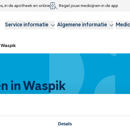
es, in de apotheek en online
Regel jouw medicijnen in de app
che gegevens delen
voor kinderen
Webshop
Klachtenregeling
Longzorg
Service Apotheek Magazine
Anticonceptie
Service informatie
Algemene informatie
Medic
Waspik
n in Waspik
Details