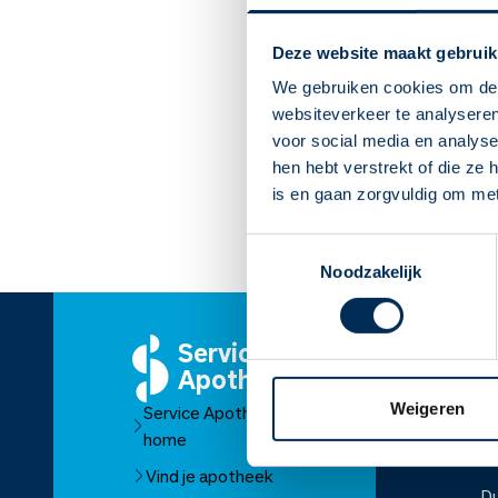
Deze website maakt gebruik
We gebruiken cookies om de 
websiteverkeer te analyseren
voor social media en analys
hen hebt verstrekt of die ze
is en gaan zorgvuldig om me
Toestemmingsselectie
Noodzakelijk
Service
O
Apotheek
Ov
Weigeren
Service Apotheek
O
home
Fr
Vind je apotheek
D