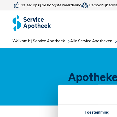
10 jaar op rij de hoogste waardering
Persoonlijk advi
Farmaceutisch consult
Jouw medis
Medicijnen 
Medicijn-APK
Service
Apotheek
Welkom bij Service Apotheek
Alle Service Apotheken
Apotheke
Toestemming