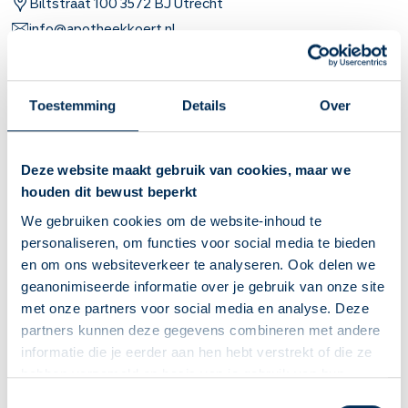
Biltstraat
100
3572 BJ
Utrecht
info@apotheekkoert.nl
030 271 85 85
Toestemming
Details
Over
Naar apotheekpagina
Dit is mijn apotheek
Deze website maakt gebruik van cookies, maar we
Service Apotheek Koert - Binnenstad
houden dit bewust beperkt
Asch van Wijckskade
30
3512 VS
Utrecht
We gebruiken cookies om de website-inhoud te
info@apotheekbinnenstad.nl
personaliseren, om functies voor social media te bieden
030 232 6010
en om ons websiteverkeer te analyseren. Ook delen we
geanonimiseerde informatie over je gebruik van onze site
met onze partners voor social media en analyse. Deze
Naar apotheekpagina
partners kunnen deze gegevens combineren met andere
informatie die je eerder aan hen hebt verstrekt of die ze
Dit is mijn apotheek
hebben verzameld op basis van je gebruik van hun
Service Apotheek Koert - Galgenwaard
diensten. We verzamelen alleen wat nodig is en gaan
Deze Service Apotheek staat nu ingesteld als jouw
Toestemmingsselectie