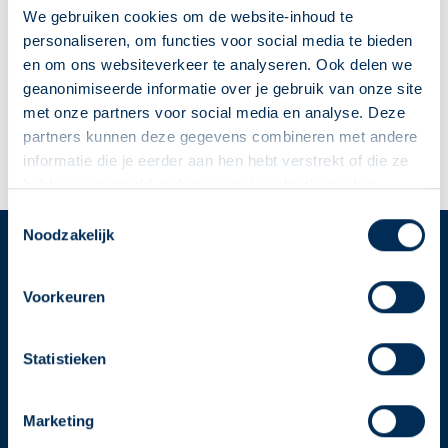
Marktstraat
10
5371AD
Ravenstein
We gebruiken cookies om de website-inhoud te
apotheekravensteinherhaalmedicatie@ezorg.nl
personaliseren, om functies voor social media te bieden
0486 41 61 11
en om ons websiteverkeer te analyseren. Ook delen we
geanonimiseerde informatie over je gebruik van onze site
met onze partners voor social media en analyse. Deze
Naar apotheekpagina
partners kunnen deze gegevens combineren met andere
informatie die je eerder aan hen hebt verstrekt of die ze
Dit is mijn apotheek
hebben verzameld op basis van je gebruik van hun
diensten. We verzamelen alleen wat nodig is en gaan
Deze Service Apotheek staat nu ingesteld als jouw
Toestemmingsselectie
zorgvuldig om met je gegevens.
Noodzakelijk
apotheek
Zo kan je makkelijk alle informatie vinden in het
Service
Apotheek
"Mijn apotheek" menu. Heb je een andere
Voorkeuren
Service Apotheek home
apotheek nodig? Tik dan op "Kies een andere
Vind je apotheek
apotheek".
Statistieken
Download de app 📲
Oke
Alle Service Apotheken
Marketing