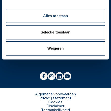
Contact
Alles toestaan
Over ons
Selectie toestaan
Werken bij
Over Service Apotheek
Weigeren
Voor zorgverleners
Werken bij het hoofdkantoor
Over Mosadex
Wetenschap en onderzoek
Vacatures
Franchise informatie
Voorlichting scholen
Duurzaamheid en MVO
Algemene voorwaarden
Privacy statement
Cookies
Veelgestelde vragen
Disclaimer
Toegankelijkheid