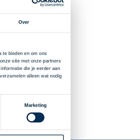
e Eecken
unspeet
Over
ken.nl
Dit is mijn apotheek
a te bieden en om ons
onze site met onze partners
osteinde
nformatie die je eerder aan
speet
 verzamelen alleen wat nodig
heken.nl
Marketing
Dit is mijn apotheek