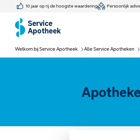
10 jaar op rij de hoogste waardering
Persoonlijk advi
Farmaceutisch consult
Jouw medis
Medicijnen 
Medicijn-APK
Service
Apotheek
Welkom bij Service Apotheek
Alle Service Apotheken
Apotheke