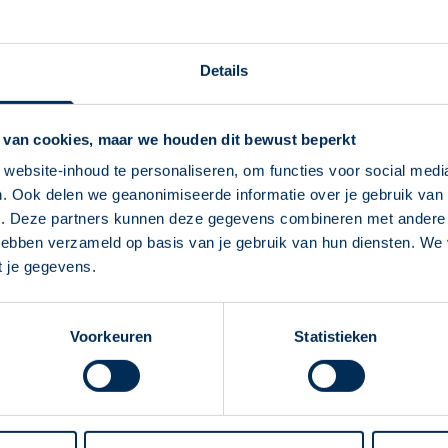
Service Apotheek d
Johan Frisoplein
3
8071LX
N
Details
eecken@nunspeetseapothe
0341 25 02 18
 van cookies, maar we houden dit bewust beperkt
Naar apotheekpagina
website-inhoud te personaliseren, om functies voor social medi
. Ook delen we geanonimiseerde informatie over je gebruik van 
Service Apotheek O
Deze Service Apotheek staat nu ingesteld als
e. Deze partners kunnen deze gegevens combineren met andere i
jouw apotheek
Colijnstraat
72
8072AW
Nun
 hebben verzameld op basis van je gebruik van hun diensten. We
Zo kan je makkelijk alle informatie vinden in het
oosteinde@nunspeetseapot
t je gegevens.
"Mijn apotheek" menu. Heb je een andere
0341 25 71 99
apotheek nodig? Tik dan op "Kies een andere
Voorkeuren
Statistieken
apotheek".
Naar apotheekpagina
Oke