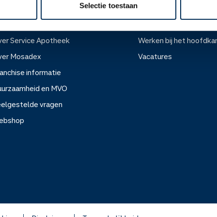
Selectie toestaan
ver ons
Werken bij
er Service Apotheek
Werken bij het hoofdka
ver Mosadex
Vacatures
anchise informatie
Werken bij het hoofdkanto
uurzaamheid en MVO
elgestelde vragen
Vacatures
ebshop
rvice Apotheek
sadex
e informatie