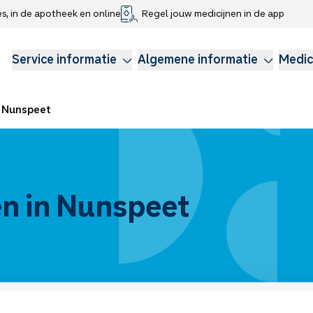
es, in de apotheek en online
Regel jouw medicijnen in de app
che gegevens delen
voor kinderen
Webshop
Klachtenregeling
Longzorg
Service Apotheek Magazine
Anticonceptie
Service informatie
Algemene informatie
Medic
Nunspeet
n in Nunspeet