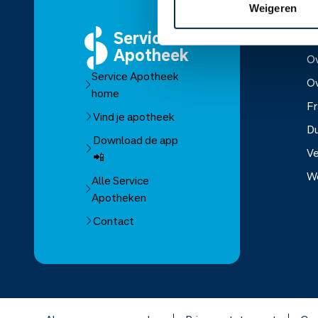
Weigeren
Service
O
Apotheek
Ov
Service Apotheek
O
home
Fr
Vind je apotheek
D
Download de app
Ve
📲
W
Alle Service
Apotheken
Over Se
Contact
Over Mo
Franchis