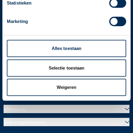
apotheek".
Statistieken
Service
Apotheek
Oke
Service Apotheek home
Marketing
Vind je apotheek
Download de app 📲
Alles toestaan
Alle Service Apotheken
Contact
Selectie toestaan
Weigeren
Over ons
Werken bij
Over Service Apotheek
Voor zorgverleners
Werken bij het hoofdkantoor
Over Mosadex