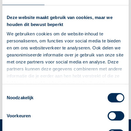
info@nvapo.nl
0888866444
Deze website maakt gebruik van cookies, maar we
houden dit bewust beperkt
Naar apotheekpagina
We gebruiken cookies om de website-inhoud te
Dit is mijn apotheek
personaliseren, om functies voor social media te bieden
en om ons websiteverkeer te analyseren. Ook delen we
Service Apotheek Getsewoud
geanonimiseerde informatie over je gebruik van onze site
Händelplein
23
2151NL
Nieuw-Vennep
met onze partners voor social media en analyse. Deze
info@nvapo.nl
partners kunnen deze gegevens combineren met andere
088 8866444
informatie die je eerder aan hen hebt verstrekt of die ze
hebben verzameld op basis van je gebruik van hun
diensten. We verzamelen alleen wat nodig is en gaan
Deze Service Apotheek staat nu ingesteld als jouw
Toestemmingsselectie
Naar apotheekpagina
zorgvuldig om met je gegevens.
Noodzakelijk
apotheek
Dit is mijn apotheek
Zo kan je makkelijk alle informatie vinden in het
"Mijn apotheek" menu. Heb je een andere
Voorkeuren
apotheek nodig? Tik dan op "Kies een andere