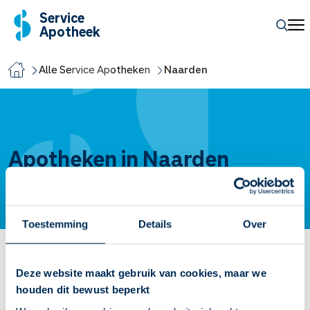
Service
Apotheek
Alle Service Apotheken
Naarden
Apotheken in Naarden
Toestemming
Details
Over
Service Apotheek Vesting
Deze website maakt gebruik van cookies, maar we
houden dit bewust beperkt
Koningin Wilhelminalaan
5
1411 EL
Naarden