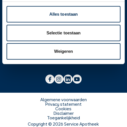
Alles toestaan
Over ons
Selectie toestaan
Werken bij
Over Service Apotheek
Weigeren
Voor zorgverleners
Werken bij het hoofdkantoor
Over Mosadex
Wetenschap en onderzoek
Vacatures
Franchise informatie
Voorlichting scholen
Duurzaamheid en MVO
Algemene voorwaarden
Privacy statement
Cookies
Veelgestelde vragen
Disclaimer
Toegankelijkheid
Copyright ©
2026
Service Apotheek