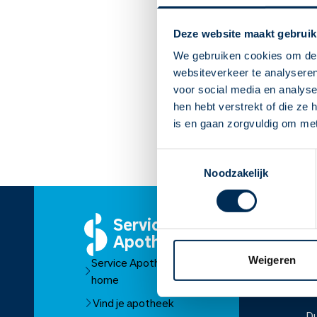
Deze website maakt gebruik
We gebruiken cookies om de 
websiteverkeer te analyseren
voor social media en analys
hen hebt verstrekt of die ze
is en gaan zorgvuldig om me
Toestemmingsselectie
Noodzakelijk
Service
O
Apotheek
Ov
Weigeren
Service Apotheek
O
home
Fr
Vind je apotheek
D