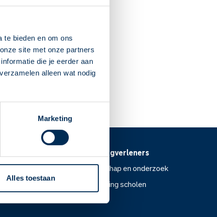
Malden
den
a te bieden en om ons
onze site met onze partners
nformatie die je eerder aan
 verzamelen alleen wat nodig
Dit is mijn apotheek
Marketing
Voor zorgverleners
ntoor
Wetenschap en onderzoek
Alles toestaan
Voorlichting scholen
or