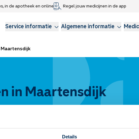
es, in de apotheek en online
Regel jouw medicijnen in de app
che gegevens delen
voor kinderen
Webshop
Klachtenregeling
Longzorg
Service Apotheek Magazine
Anticonceptie
Service informatie
Algemene informatie
Medic
Maartensdijk
n in Maartensdijk
Details