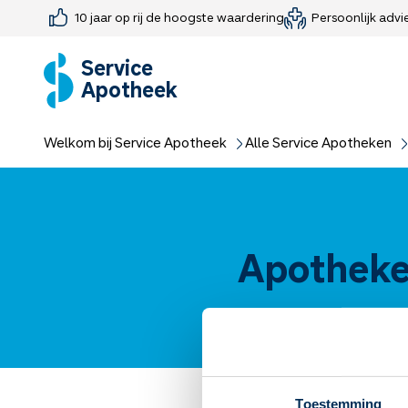
10 jaar op rij de hoogste waardering
Persoonlijk advi
Farmaceutisch consult
Jouw medis
Medicijnen 
Medicijn-APK
Service
Apotheek
Welkom bij Service Apotheek
Alle Service Apotheken
Apotheke
Toestemming