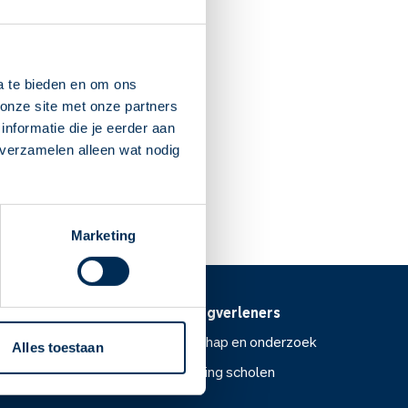
aertensplein
:30
Maartensdijk
a te bieden en om ons
splein.nl
onze site met onze partners
nformatie die je eerder aan
 verzamelen alleen wat nodig
Dit is mijn apotheek
Marketing
Voor zorgverleners
ntoor
Wetenschap en onderzoek
Alles toestaan
Voorlichting scholen