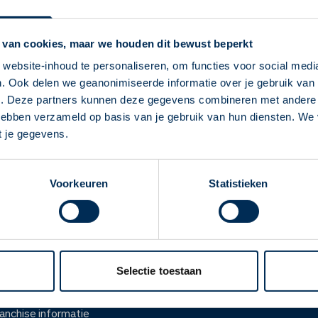
Service Apotheek M
Vandaag open van
08:00
-
17
 van cookies, maar we houden dit bewust beperkt
Maertensplein
98b
3738 GR
website-inhoud te personaliseren, om functies voor social medi
recepten@apotheekmaerten
. Ook delen we geanonimiseerde informatie over je gebruik van 
Deze Service Apotheek staat nu ingesteld als
0346 21 06 05
e. Deze partners kunnen deze gegevens combineren met andere i
jouw apotheek
 hebben verzameld op basis van je gebruik van hun diensten. We
Zo kan je makkelijk alle informatie vinden in het
t je gegevens.
Naar apotheekpagina
"Mijn apotheek" menu. Heb je een andere
apotheek nodig? Tik dan op "Kies een andere
Voorkeuren
Statistieken
apotheek".
Oke
ver ons
Werken bij
er Service Apotheek
Werken bij het hoofdka
Selectie toestaan
ver Mosadex
Vacatures
anchise informatie