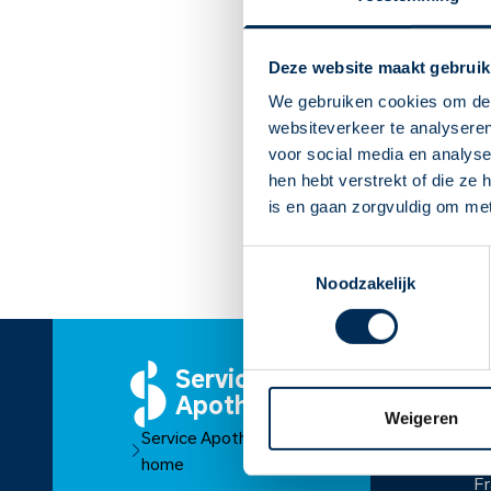
Deze website maakt gebruik
We gebruiken cookies om de 
websiteverkeer te analyseren
voor social media en analys
hen hebt verstrekt of die ze
is en gaan zorgvuldig om me
Toestemmingsselectie
Noodzakelijk
Service
O
Apotheek
Ov
Weigeren
Service Apotheek
O
home
Fr