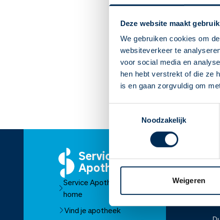
Deze website maakt gebruik
We gebruiken cookies om de 
websiteverkeer te analyseren
voor social media en analys
hen hebt verstrekt of die ze
is en gaan zorgvuldig om me
Toestemmingsselectie
Noodzakelijk
Service
O
Apotheek
Ov
Weigeren
Service Apotheek
O
home
Fr
Vind je apotheek
D