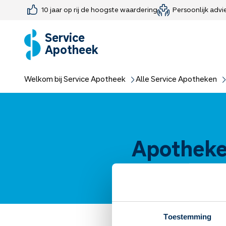
10 jaar op rij de hoogste waardering
Persoonlijk advi
Farmaceutisch consult
Jouw medis
Medicijnen 
Medicijn-APK
Service
Apotheek
Welkom bij Service Apotheek
Alle Service Apotheken
Apotheke
Toestemming