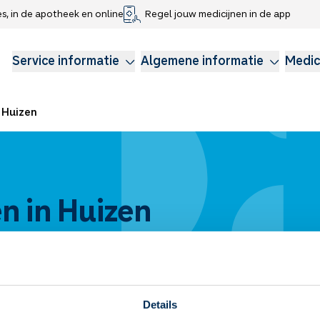
es, in de apotheek en online
Regel jouw medicijnen in de app
che gegevens delen
voor kinderen
Webshop
Klachtenregeling
Longzorg
Service Apotheek Magazine
Anticonceptie
Service informatie
Algemene informatie
Medic
Huizen
n in Huizen
Details