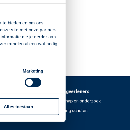
uizermaat
n
zen.nl
a te bieden en om ons
onze site met onze partners
nformatie die je eerder aan
 verzamelen alleen wat nodig
Dit is mijn apotheek
Marketing
Voor zorgverleners
ntoor
Wetenschap en onderzoek
Alles toestaan
Voorlichting scholen
or