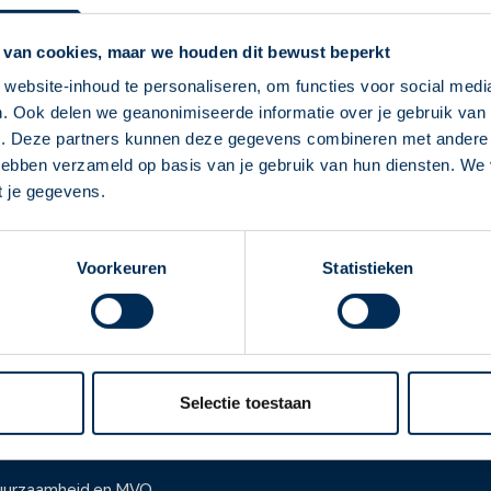
Service Apotheek H
 van cookies, maar we houden dit bewust beperkt
Holleblok
42
1273 EG
Huize
apotheek.assistent@wgchui
website-inhoud te personaliseren, om functies voor social medi
. Ook delen we geanonimiseerde informatie over je gebruik van 
035 52 60 292
Deze Service Apotheek staat nu ingesteld als
e. Deze partners kunnen deze gegevens combineren met andere i
jouw apotheek
 hebben verzameld op basis van je gebruik van hun diensten. We
Naar apotheekpagina
Zo kan je makkelijk alle informatie vinden in het
t je gegevens.
"Mijn apotheek" menu. Heb je een andere
apotheek nodig? Tik dan op "Kies een andere
Voorkeuren
Statistieken
apotheek".
Oke
ver ons
Werken bij
er Service Apotheek
Werken bij het hoofdka
Selectie toestaan
ver Mosadex
Vacatures
anchise informatie
Werken bij het hoofdkanto
uurzaamheid en MVO