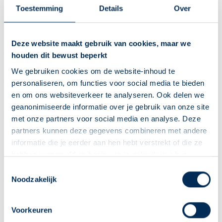
Polseweg
17
6851 DA
Huissen
Toestemming
Details
Over
zuiderhuissen@ezorg.nl
026 325 55 03
Deze website maakt gebruik van cookies, maar we
houden dit bewust beperkt
Naar apotheekpagina
We gebruiken cookies om de website-inhoud te
Dit is mijn apotheek
personaliseren, om functies voor social media te bieden
en om ons websiteverkeer te analyseren. Ook delen we
Zuider Service Apotheek Loovelden
geanonimiseerde informatie over je gebruik van onze site
Vandaag open van
09:00
-
17:00
met onze partners voor social media en analyse. Deze
Plaza
1
6852RL
Huissen
partners kunnen deze gegevens combineren met andere
zuiderloovelden@ezorg.nl
informatie die je eerder aan hen hebt verstrekt of die ze
026 325 21 20
hebben verzameld op basis van je gebruik van hun
diensten. We verzamelen alleen wat nodig is en gaan
Deze Service Apotheek staat nu ingesteld als jouw
Toestemmingsselectie
zorgvuldig om met je gegevens.
Noodzakelijk
apotheek
Naar apotheekpagina
Zo kan je makkelijk alle informatie vinden in het
Dit is mijn apotheek
"Mijn apotheek" menu. Heb je een andere
Voorkeuren