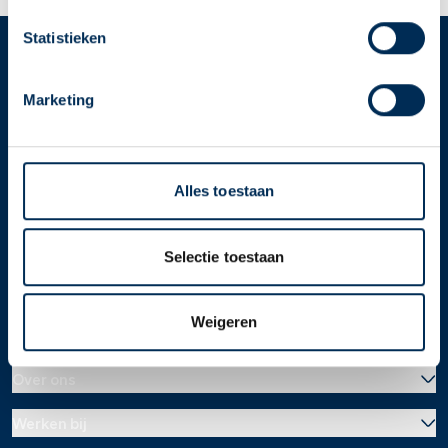
apotheek nodig? Tik dan op "Kies een andere
apotheek".
Statistieken
Oke
Service
Apotheek
Marketing
Service Apotheek home
Vind je apotheek
Download de app 📲
Alles toestaan
Alle Service Apotheken
Contact
Selectie toestaan
Weigeren
Over ons
Werken bij
Over Service Apotheek