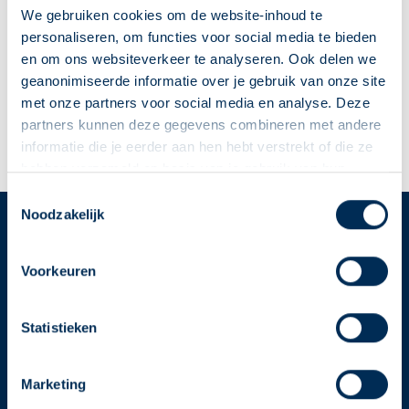
Hoofdstraat
24
2181 ED
Hillegom
We gebruiken cookies om de website-inhoud te
info@delta-apotheek.nl
personaliseren, om functies voor social media te bieden
0252 52 21 25
en om ons websiteverkeer te analyseren. Ook delen we
geanonimiseerde informatie over je gebruik van onze site
met onze partners voor social media en analyse. Deze
Naar apotheekpagina
partners kunnen deze gegevens combineren met andere
informatie die je eerder aan hen hebt verstrekt of die ze
Dit is mijn apotheek
hebben verzameld op basis van je gebruik van hun
diensten. We verzamelen alleen wat nodig is en gaan
Deze Service Apotheek staat nu ingesteld als jouw
Toestemmingsselectie
zorgvuldig om met je gegevens.
Noodzakelijk
apotheek
Zo kan je makkelijk alle informatie vinden in het
Service
Apotheek
"Mijn apotheek" menu. Heb je een andere
Voorkeuren
Service Apotheek home
apotheek nodig? Tik dan op "Kies een andere
Vind je apotheek
apotheek".
Statistieken
Download de app 📲
Oke
Alle Service Apotheken
Marketing