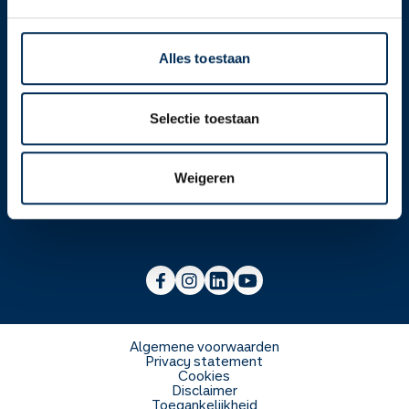
Contact
Alles toestaan
Over ons
Selectie toestaan
Werken bij
Over Service Apotheek
Weigeren
Voor zorgverleners
Werken bij het hoofdkantoor
Over Mosadex
Wetenschap en onderzoek
Vacatures
Franchise informatie
Voorlichting scholen
Duurzaamheid en MVO
Algemene voorwaarden
Privacy statement
Cookies
Veelgestelde vragen
Disclaimer
Toegankelijkheid