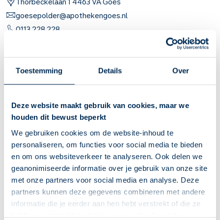
Thorbeckelaan
1
4463 VA
Goes
goesepolder@apothekengoes.nl
0113 228 228
Naar apotheekpagina
Toestemming
Details
Over
Dit is mijn apotheek
Service Apotheek MCG
Deze website maakt gebruik van cookies, maar we
Vandaag open van
08:00
-
17:30
houden dit bewust beperkt
Van Dusseldorpstraat
22
4461 LV
Goes
We gebruiken cookies om de website-inhoud te
mcg@apothekengoes.nl
personaliseren, om functies voor social media te bieden
0113 227 104
en om ons websiteverkeer te analyseren. Ook delen we
geanonimiseerde informatie over je gebruik van onze site
met onze partners voor social media en analyse. Deze
Naar apotheekpagina
partners kunnen deze gegevens combineren met andere
informatie die je eerder aan hen hebt verstrekt of die ze
Dit is mijn apotheek
hebben verzameld op basis van je gebruik van hun