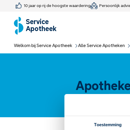
10 jaar op rij de hoogste waardering
Persoonlijk advi
Farmaceutisch consult
Jouw medis
Medicijnen 
Medicijn-APK
Service
Apotheek
Welkom bij Service Apotheek
Alle Service Apotheken
Apotheken
Toestemming