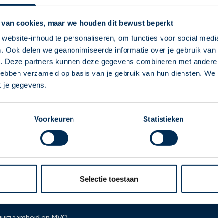
Service Apotheek E
 van cookies, maar we houden dit bewust beperkt
Staverdenseweg
15
8075 A
info@elspeetseapotheek.nl
website-inhoud te personaliseren, om functies voor social medi
. Ook delen we geanonimiseerde informatie over je gebruik van 
0577 492 508
Deze Service Apotheek staat nu ingesteld als
e. Deze partners kunnen deze gegevens combineren met andere i
jouw apotheek
 hebben verzameld op basis van je gebruik van hun diensten. We
Naar apotheekpagina
Zo kan je makkelijk alle informatie vinden in het
t je gegevens.
"Mijn apotheek" menu. Heb je een andere
apotheek nodig? Tik dan op "Kies een andere
Voorkeuren
Statistieken
apotheek".
Oke
ver ons
Werken bij
er Service Apotheek
Werken bij het hoofdka
Selectie toestaan
ver Mosadex
Vacatures
anchise informatie
Werken bij het hoofdkanto
uurzaamheid en MVO