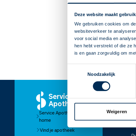
Deze website maakt gebruik
We gebruiken cookies om de 
websiteverkeer te analyseren
voor social media en analys
hen hebt verstrekt of die ze
is en gaan zorgvuldig om me
Toestemmingsselectie
Noodzakelijk
Service
O
Apotheek
Ov
Weigeren
Service Apotheek
O
home
Fr
Vind je apotheek
D