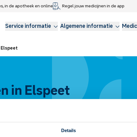
es, in de apotheek en online
Regel jouw medicijnen in de app
che gegevens delen
voor kinderen
Webshop
Klachtenregeling
Longzorg
Service Apotheek Magazine
Anticonceptie
Service informatie
Algemene informatie
Medic
Elspeet
 in Elspeet
Details