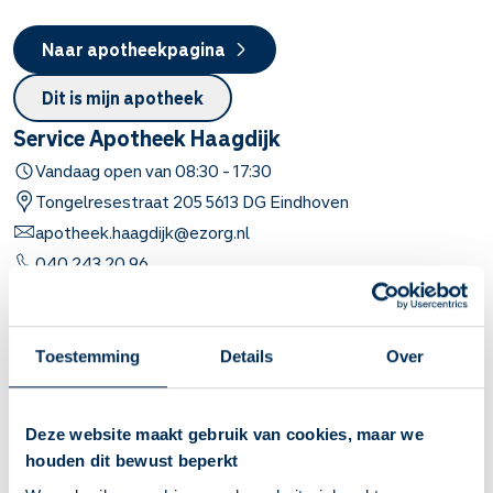
Naar apotheekpagina
Dit is mijn apotheek
Service Apotheek Haagdijk
Vandaag open van
08:30
-
17:30
Tongelresestraat
205
5613 DG
Eindhoven
apotheek.haagdijk@ezorg.nl
040 243 20 96
Naar apotheekpagina
Toestemming
Details
Over
Dit is mijn apotheek
Service Apotheek Jansen
Deze website maakt gebruik van cookies, maar we
Vandaag open van
08:00
-
17:30
houden dit bewust beperkt
Bisschop Bekkerslaan
42a
5628 RC
Eindhoven