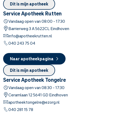
Dit is mijn apotheek
Service Apotheek Rutten
Vandaag open van
08:00
-
17:30
Barrierweg
3 A
5622CL
Eindhoven
info@apotheekrutten.nl
040 243 75 04
Naar apotheekpagina
Dit is mijn apotheek
Service Apotheek Tongelre
Vandaag open van
08:30
-
17:30
Ceramlaan
12
5641 GD
Eindhoven
apotheektongelre@ezorg.nl
040 281 15 78