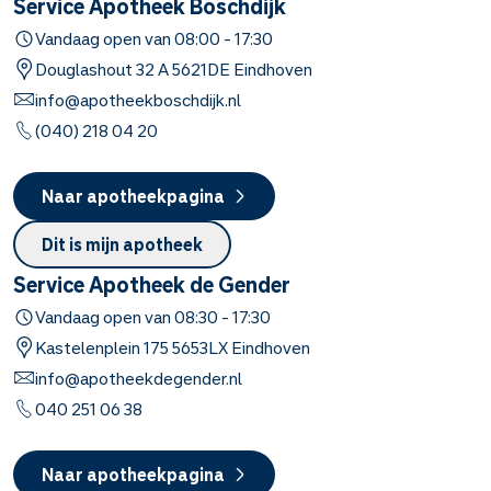
Service Apotheek Boschdijk
Vandaag open van
08:00
-
17:30
Douglashout
32 A
5621DE
Eindhoven
info@apotheekboschdijk.nl
(040) 218 04 20
Naar apotheekpagina
Dit is mijn apotheek
Service Apotheek de Gender
Vandaag open van
08:30
-
17:30
Kastelenplein
175
5653LX
Eindhoven
info@apotheekdegender.nl
040 251 06 38
Naar apotheekpagina