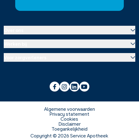
Over ons
Werken bij
Over Service Apotheek
Voor zorgverleners
Werken bij het hoofdkantoor
Over Mosadex
Wetenschap en onderzoek
Vacatures
Franchise informatie
Voorlichting scholen
Duurzaamheid en MVO
Algemene voorwaarden
Privacy statement
Cookies
Veelgestelde vragen
Disclaimer
Toegankelijkheid
Copyright ©
2026
Service Apotheek