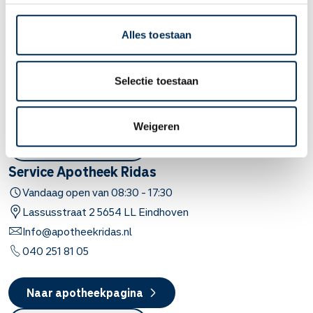
Vandaag open van
08:00
-
17:30
Van Speijkstraat
40
5612 GE
Eindhoven
Alles toestaan
apotheek@apotheeknijpels.nl
040 2444582
Selectie toestaan
Naar apotheekpagina
Weigeren
Dit is mijn apotheek
Service Apotheek Ridas
Vandaag open van
08:30
-
17:30
Lassusstraat
2
5654 LL
Eindhoven
Info@apotheekridas.nl
040 251 81 05
Naar apotheekpagina