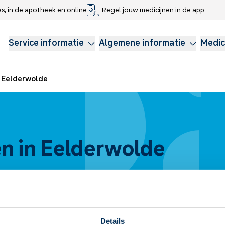
es, in de apotheek en online
Regel jouw medicijnen in de app
che gegevens delen
voor kinderen
Webshop
Klachtenregeling
Longzorg
Service Apotheek Magazine
Anticonceptie
Service informatie
Algemene informatie
Medic
Eelderwolde
n in Eelderwolde
Details