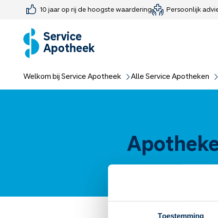
10 jaar op rij de hoogste waardering
Persoonlijk advi
Farmaceutisch consult
Jouw medis
Medicijnen 
Medicijn-APK
Service
Apotheek
Welkom bij Service Apotheek
Alle Service Apotheken
Apotheke
Toestemming