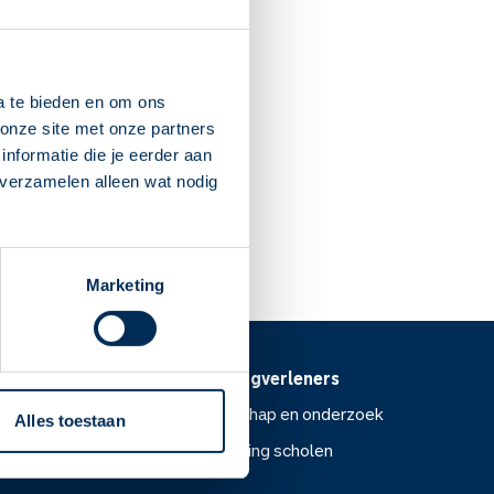
er Borch
:30
lderwolde
a te bieden en om ons
onze site met onze partners
nformatie die je eerder aan
 verzamelen alleen wat nodig
Dit is mijn apotheek
Marketing
Voor zorgverleners
ntoor
Wetenschap en onderzoek
Alles toestaan
Voorlichting scholen