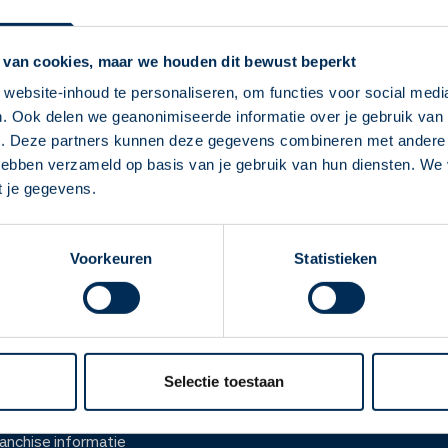
Service Apotheek T
Vandaag open van
08:00
-
17
 van cookies, maar we houden dit bewust beperkt
Borchsingel
33A
9766PP
Ee
website-inhoud te personaliseren, om functies voor social medi
info@apotheekterborch.nl
. Ook delen we geanonimiseerde informatie over je gebruik van 
Deze Service Apotheek staat nu ingesteld als
050 200 30 06
e. Deze partners kunnen deze gegevens combineren met andere i
jouw apotheek
 hebben verzameld op basis van je gebruik van hun diensten. We
Zo kan je makkelijk alle informatie vinden in het
t je gegevens.
Naar apotheekpagina
"Mijn apotheek" menu. Heb je een andere
apotheek nodig? Tik dan op "Kies een andere
Voorkeuren
Statistieken
apotheek".
Oke
ver ons
Werken bij
er Service Apotheek
Werken bij het hoofdka
Selectie toestaan
ver Mosadex
Vacatures
anchise informatie