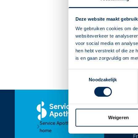
Deze website maakt gebruik
We gebruiken cookies om de 
websiteverkeer te analyseren
voor social media en analys
hen hebt verstrekt of die ze
is en gaan zorgvuldig om me
Toestemmingsselectie
Noodzakelijk
Service
O
Apotheek
Ov
Weigeren
Service Apotheek
O
home
Fr