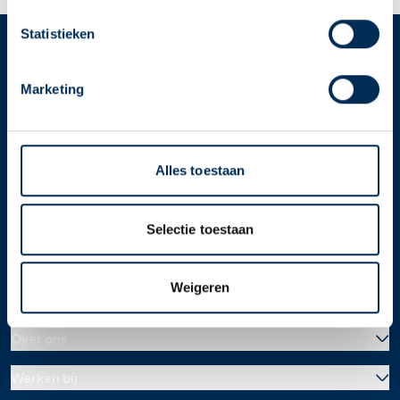
apotheek nodig? Tik dan op "Kies een andere
apotheek".
Statistieken
Oke
Service
Apotheek
Marketing
Service Apotheek home
Vind je apotheek
Download de app 📲
Alles toestaan
Alle Service Apotheken
Contact
Selectie toestaan
Weigeren
Over ons
Werken bij
Over Service Apotheek