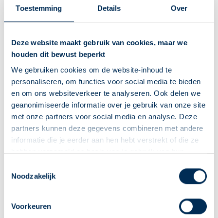
Fabriekstraat
24
5753 AH
Deurne
Toestemming
Details
Over
apotheekdeschelde@ezorg.nl
0493 311 112
Deze website maakt gebruik van cookies, maar we
houden dit bewust beperkt
Naar apotheekpagina
We gebruiken cookies om de website-inhoud te
Dit is mijn apotheek
personaliseren, om functies voor social media te bieden
en om ons websiteverkeer te analyseren. Ook delen we
Service Apotheek In ’t Groen
geanonimiseerde informatie over je gebruik van onze site
Vandaag open van
08:30
-
18:00
met onze partners voor social media en analyse. Deze
Kerkstraat
11
5751 BG
Deurne
partners kunnen deze gegevens combineren met andere
apotheekintgroen@ezorg.nl
informatie die je eerder aan hen hebt verstrekt of die ze
0493 31 31 67
hebben verzameld op basis van je gebruik van hun
diensten. We verzamelen alleen wat nodig is en gaan
Deze Service Apotheek staat nu ingesteld als jouw
Toestemmingsselectie
zorgvuldig om met je gegevens.
Noodzakelijk
apotheek
Naar apotheekpagina
Zo kan je makkelijk alle informatie vinden in het
Dit is mijn apotheek
"Mijn apotheek" menu. Heb je een andere
Voorkeuren