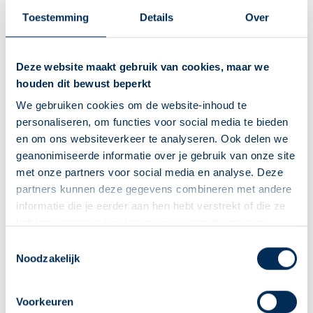
Vandaag open van
10:00
-
13:00
Toestemming
Details
Over
Rivierweg
178
2903 AN
Capelle aan den Ijssel
info@apotheekcapellecentrum.nl
Deze website maakt gebruik van cookies, maar we
010 268 71 74
houden dit bewust beperkt
We gebruiken cookies om de website-inhoud te
Naar apotheekpagina
personaliseren, om functies voor social media te bieden
en om ons websiteverkeer te analyseren. Ook delen we
Dit is mijn apotheek
geanonimiseerde informatie over je gebruik van onze site
Service Apotheek Schenkel
met onze partners voor social media en analyse. Deze
Stellingmolen
12
2906 SH
Capelle aan den IJssel
partners kunnen deze gegevens combineren met andere
informatie die je eerder aan hen hebt verstrekt of die ze
team@apotheekschenkel.nl
hebben verzameld op basis van je gebruik van hun
010 458 49 59
diensten. We verzamelen alleen wat nodig is en gaan
Deze Service Apotheek staat nu ingesteld als jouw
Toestemmingsselectie
zorgvuldig om met je gegevens.
Noodzakelijk
apotheek
Naar apotheekpagina
Zo kan je makkelijk alle informatie vinden in het
Dit is mijn apotheek
"Mijn apotheek" menu. Heb je een andere
Voorkeuren