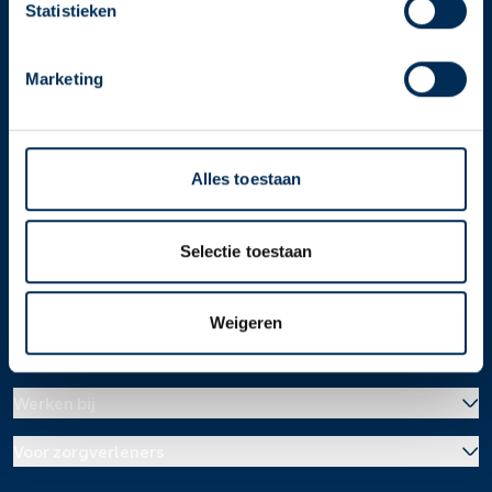
apotheek".
Statistieken
Service
Apotheek
Oke
Service Apotheek home
Marketing
Vind je apotheek
Download de app 📲
Alles toestaan
Alle Service Apotheken
Contact
Selectie toestaan
Weigeren
Over ons
Werken bij
Over Service Apotheek
Voor zorgverleners
Werken bij het hoofdkantoor
Over Mosadex