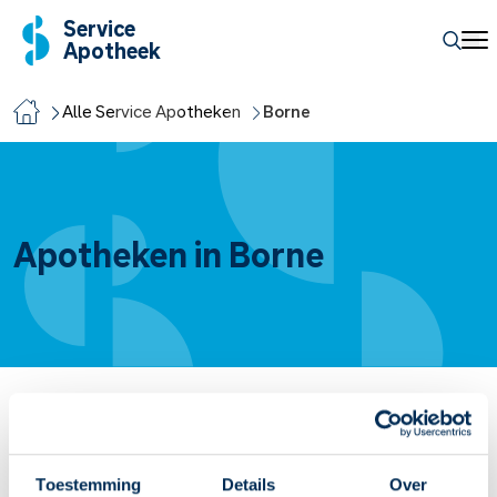
Service
Apotheek
Alle Service Apotheken
Borne
Apotheken in Borne
Service Apotheek Dana
Fleminghof
1
7622 MB
Borne
Toestemming
Details
Over