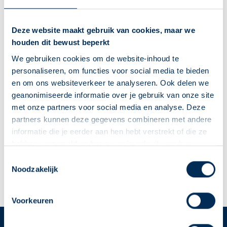
info@dana.nl
074 267 09 60
Deze website maakt gebruik van cookies, maar we
houden dit bewust beperkt
Naar apotheekpagina
We gebruiken cookies om de website-inhoud te
Dit is mijn apotheek
personaliseren, om functies voor social media te bieden
en om ons websiteverkeer te analyseren. Ook delen we
Service Apotheek Stoop
geanonimiseerde informatie over je gebruik van onze site
't Dijkhuis
36
7622CN
Borne
met onze partners voor social media en analyse. Deze
info@apotheekstoop.nl
partners kunnen deze gegevens combineren met andere
074 266 15 60
informatie die je eerder aan hen hebt verstrekt of die ze
hebben verzameld op basis van je gebruik van hun
diensten. We verzamelen alleen wat nodig is en gaan
Deze Service Apotheek staat nu ingesteld als jouw
Toestemmingsselectie
Naar apotheekpagina
zorgvuldig om met je gegevens.
Noodzakelijk
apotheek
Dit is mijn apotheek
Zo kan je makkelijk alle informatie vinden in het
"Mijn apotheek" menu. Heb je een andere
Voorkeuren
apotheek nodig? Tik dan op "Kies een andere