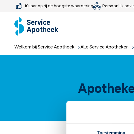
10 jaar op rij de hoogste waardering
Persoonlijk advi
Farmaceutisch consult
Jouw medis
Medicijnen 
Medicijn-APK
Service
Apotheek
Welkom bij Service Apotheek
Alle Service Apotheken
Apotheke
Toestemming