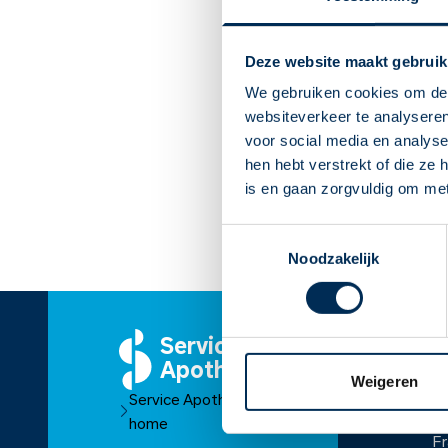
Deze website maakt gebruik
We gebruiken cookies om de 
websiteverkeer te analyseren
voor social media en analys
hen hebt verstrekt of die ze
is en gaan zorgvuldig om me
Toestemmingsselectie
Noodzakelijk
Service
O
Apotheek
Ov
Weigeren
Service Apotheek
O
home
Fr