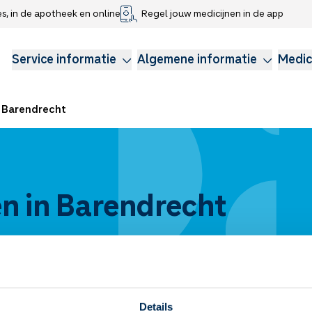
es, in de apotheek en online
Regel jouw medicijnen in de app
che gegevens delen
voor kinderen
Webshop
Klachtenregeling
Longzorg
Service Apotheek Magazine
Anticonceptie
Service informatie
Algemene informatie
Medic
Barendrecht
n in Barendrecht
Details