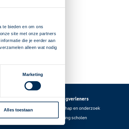
arnisselande
:00
Barendrecht
a te bieden en om ons
.nl
onze site met onze partners
nformatie die je eerder aan
 verzamelen alleen wat nodig
Dit is mijn apotheek
Marketing
Voor zorgverleners
ntoor
Wetenschap en onderzoek
Alles toestaan
Voorlichting scholen