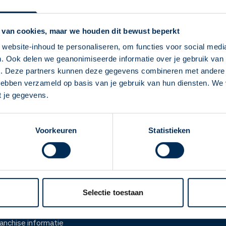
Service Apotheek C
Vandaag open van
10:00
-
13
 van cookies, maar we houden dit bewust beperkt
Middeldijkerplein
2
2993 DL
website-inhoud te personaliseren, om functies voor social medi
info@apotheekcarnisselande
. Ook delen we geanonimiseerde informatie over je gebruik van 
Deze Service Apotheek staat nu ingesteld als
0180 69 96 00
e. Deze partners kunnen deze gegevens combineren met andere i
jouw apotheek
 hebben verzameld op basis van je gebruik van hun diensten. We
Zo kan je makkelijk alle informatie vinden in het
t je gegevens.
Naar apotheekpagina
"Mijn apotheek" menu. Heb je een andere
apotheek nodig? Tik dan op "Kies een andere
Voorkeuren
Statistieken
apotheek".
Oke
ver ons
Werken bij
er Service Apotheek
Werken bij het hoofdka
Selectie toestaan
ver Mosadex
Vacatures
anchise informatie