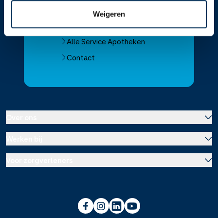
Vind je apotheek
Weigeren
Download de app 📲
Alle Service Apotheken
Contact
Over ons
Werken bij
Over Service Apotheek
Voor zorgverleners
Werken bij het hoofdkantoor
Over Mosadex
Wetenschap en onderzoek
Vacatures
Franchise informatie
Voorlichting scholen