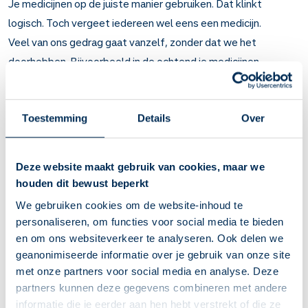
Je medicijnen op de juiste manier gebruiken. Dat klinkt
logisch. Toch vergeet iedereen wel eens een medicijn.
Veel van ons gedrag gaat vanzelf, zonder dat we het
doorhebben. Bijvoorbeeld in de ochtend je medicijnen
innemen. Alleen soms twijfel je of je het nu echt ingenomen
of gebruikt hebt. Daar hebben we iets voor bedacht. Gelijk
afvinken in de
Service Apotheek-app
bij je
Toestemming
Details
Over
innameherinneringen. Zo vergeet je nooit meer een medicijn.
Toch je medicijnen vergeten? Lees hier
Deze website maakt gebruik van cookies, maar we
houden dit bewust beperkt
wat je moet doen
We gebruiken cookies om de website-inhoud te
Neem het medicijngebruik op in je dagelijkse routine.
personaliseren, om functies voor social media te bieden
Koppel het bijvoorbeeld aan een maaltijd, aan het
en om ons websiteverkeer te analyseren. Ook delen we
tandenpoetsen of voordat je gaat slapen.
geanonimiseerde informatie over je gebruik van onze site
met onze partners voor social media en analyse. Deze
Bewaar bijvoorbeeld wat extra pillen op een handige plek
partners kunnen deze gegevens combineren met andere
(droog en onder de 25 graden). Leg bijvoorbeeld een strip
informatie die je eerder aan hen hebt verstrekt of die ze