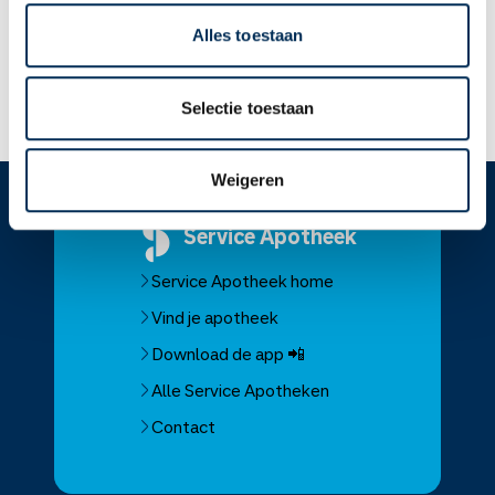
zwanger wilt worden.
U mag dit medicijn gebruiken als u borstvoeding geeft.
Alles toestaan
Lees meer op apotheek.nl
Selectie toestaan
Weigeren
Service
Apotheek
Service Apotheek home
Vind je apotheek
Download de app 📲
Alle Service Apotheken
Contact