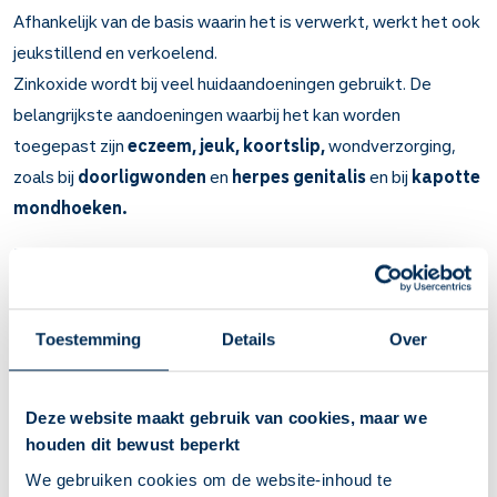
Afhankelijk van de basis waarin het is verwerkt, werkt het ook
jeukstillend en verkoelend.
Zinkoxide wordt bij veel huidaandoeningen gebruikt. De
belangrijkste aandoeningen waarbij het kan worden
toegepast zijn
eczeem, jeuk, koortslip,
wondverzorging,
zoals bij
doorligwonden
en
herpes genitalis
en bij
kapotte
mondhoeken.
Belangrijk om te weten over Zinkoxide op de
huid
Zinkoxide beschermt en droogt de huid. Het kan jeuk
Toestemming
Details
Over
stillen en de huid verkoelen. Dat hangt af van de vorm
waarin u het gebruikt (zalf, crème, lotion, smeersel,
strooipoeder en pasta).
Deze website maakt gebruik van cookies, maar we
Bij huidaandoeningen zoals eczeem, jeuk, koortslip,
houden dit bewust beperkt
doorligwonden, herpes genitalis en kapotte mondhoeken.
We gebruiken cookies om de website-inhoud te
Het duurt enkele dagen tot weken voor uw klachten