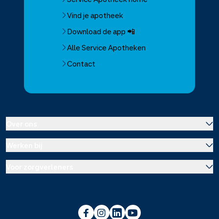
Vind je apotheek
Download de app 📲
Alle Service Apotheken
Contact
Over ons
Werken bij
Over Service Apotheek
Voor zorgverleners
Werken bij het hoofdkantoor
Over Mosadex
Wetenschap en onderzoek
Vacatures
Franchise informatie