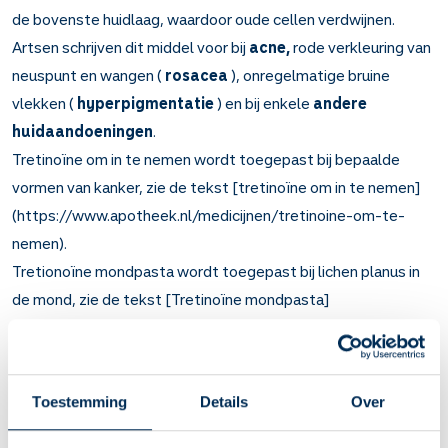
de bovenste huidlaag, waardoor oude cellen verdwijnen.
Artsen schrijven dit middel voor bij
acne,
rode verkleuring van
neuspunt en wangen (
rosacea
), onregelmatige bruine
vlekken (
hyperpigmentatie
) en bij enkele
andere
huidaandoeningen
.
Tretinoïne om in te nemen wordt toegepast bij bepaalde
vormen van kanker, zie de tekst [tretinoïne om in te nemen]
(https://www.apotheek.nl/medicijnen/tretinoine-om-te-
nemen).
Tretionoïne mondpasta wordt toegepast bij lichen planus in
de mond, zie de tekst [Tretinoïne mondpasta]
(https://www.apotheek.nl/medicijnen/tretinoine-
mondpasta).
Belangrijk om te weten over Tretinoïne op de
Toestemming
Details
Over
huid