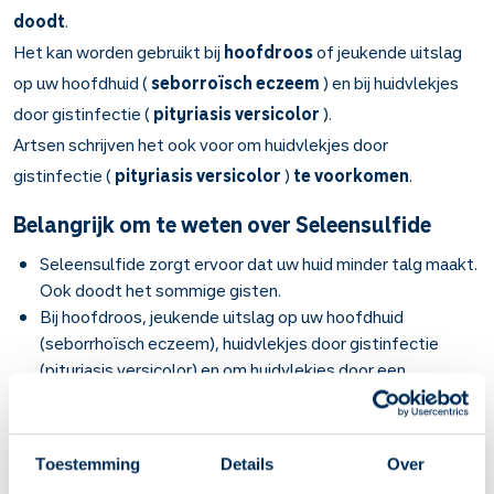
doodt
.
Het kan worden gebruikt bij
hoofdroos
of jeukende uitslag
op uw hoofdhuid (
seborroïsch eczeem
) en bij huidvlekjes
door gistinfectie (
pityriasis versicolor
).
Artsen schrijven het ook voor om huidvlekjes door
gistinfectie (
pityriasis versicolor
)
te voorkomen
.
Belangrijk om te weten over Seleensulfide
Seleensulfide zorgt ervoor dat uw huid minder talg maakt.
Ook doodt het sommige gisten.
Bij hoofdroos, jeukende uitslag op uw hoofdhuid
(seborrhoïsch eczeem), huidvlekjes door gistinfectie
(pityriasis versicolor) en om huidvlekjes door een
gistinfectie te voorkomen.
Goed omschudden voor elk gebruik.
Bij hoofdroos en seborrhoïsch eczeem: maak uw
Toestemming
Details
Over
hoofdhuid nat met water. Masseer daarna uw hoofdhuid in