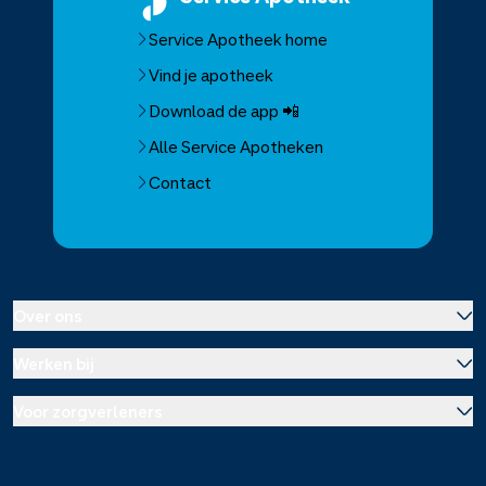
Service Apotheek home
Vind je apotheek
Download de app 📲
Alle Service Apotheken
Contact
Over ons
Werken bij
Over Service Apotheek
Voor zorgverleners
Werken bij het hoofdkantoor
Over Mosadex
Wetenschap en onderzoek
Vacatures