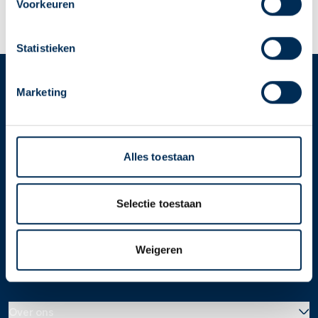
"Mijn apotheek" menu. Heb je een andere
Voorkeuren
Lees meer op apotheek.nl
apotheek nodig? Tik dan op "Kies een andere
apotheek".
Statistieken
Oke
Marketing
Service
Apotheek
Service Apotheek home
Vind je apotheek
Alles toestaan
Download de app 📲
Alle Service Apotheken
Selectie toestaan
Contact
Weigeren
Over ons