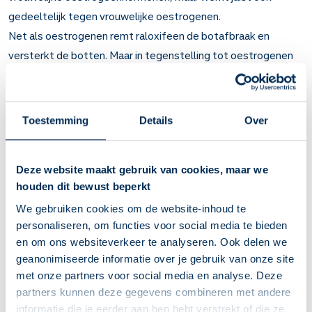
gedeeltelijk tegen vrouwelijke oestrogenen.
Net als oestrogenen remt raloxifeen de botafbraak en
versterkt de botten. Maar in tegenstelling tot oestrogenen
remt het juist de groei van borstweefsel.
Artsen schrijven het voor bij vrouwen na de overgang met
botontkalking
(osteoporose) en soms bij vrouwen met een
Toestemming
Details
Over
grote kans
op borstkanker
.
Belangrijk om te weten over Raloxifeen
Deze website maakt gebruik van cookies, maar we
houden dit bewust beperkt
Raloxifeen remt de afbraak van botten en maakt ze
steviger.
We gebruiken cookies om de website-inhoud te
Bij vrouwen na de overgang met botontkalking
personaliseren, om functies voor social media te bieden
(osteoporose) of als zij een grote kans lopen op
en om ons websiteverkeer te analyseren. Ook delen we
botontkalking. Wordt soms gebruikt bij vrouwen met een
geanonimiseerde informatie over je gebruik van onze site
verhoogd risico op borstkanker.
met onze partners voor social media en analyse. Deze
Als u dit medicijn gebruikt, heeft u minder kans op
partners kunnen deze gegevens combineren met andere
botbreuken. Bij osteoporose moet u het enkele jaren
informatie die je eerder aan hen hebt verstrekt of die ze