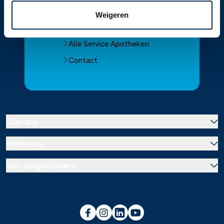
Vind je apotheek
Weigeren
Download de app 📲
Alle Service Apotheken
Contact
Over ons
Werken bij
Over Service Apotheek
Voor zorgverleners
Werken bij het hoofdkantoor
Over Mosadex
Wetenschap en onderzoek
Vacatures
Franchise informatie
Voorlichting scholen