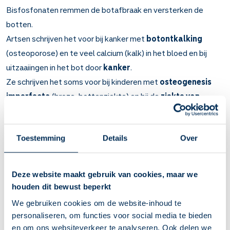
Bisfosfonaten remmen de botafbraak en versterken de
botten.
Artsen schrijven het voor bij kanker met
botontkalking
(osteoporose) en te veel calcium (kalk) in het bloed en bij
uitzaaiingen in het bot door
kanker
.
Ze schrijven het soms voor bij kinderen met
osteogenesis
imperfecta
(broze-bottenziekte) en bij de
ziekte van
Paget
.
Belangrijk om te weten over Pamidroninezuur
Toestemming
Details
Over
Pamidroninezuur remt de afbraak van botten en maakt ze
steviger.
Deze website maakt gebruik van cookies, maar we
Bij kanker als er te veel calcium (kalk) in het bloed is, of als
houden dit bewust beperkt
de botten door uitzaaiingen van kanker pijnlijk en broos
worden. Soms bij kinderen met de aangeboren botziekte
We gebruiken cookies om de website-inhoud te
osteogenesis imperfecta (broze-bottenziekte) en bij de
personaliseren, om functies voor social media te bieden
ziekte van Paget (pijnlijke botvergroeiingen).
en om ons websiteverkeer te analyseren. Ook delen we