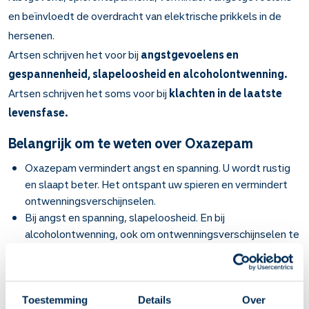
en beïnvloedt de overdracht van elektrische prikkels in de
hersenen.
Artsen schrijven het voor bij
angstgevoelens en
gespannenheid, slapeloosheid en alcoholontwenning.
Artsen schrijven het soms voor bij
klachten in de laatste
levensfase.
Belangrijk om te weten over Oxazepam
Oxazepam vermindert angst en spanning. U wordt rustig
en slaapt beter. Het ontspant uw spieren en vermindert
ontwenningsverschijnselen.
Bij angst en spanning, slapeloosheid. En bij
alcoholontwenning, ook om ontwenningsverschijnselen te
verminderen.
U wordt binnen 1 uur rustig en slaperig. Het werkt 6 tot 8
uur lang.
Als u oxazepam elke dag gebruikt, dan kan het moeilijk
Toestemming
Details
Over