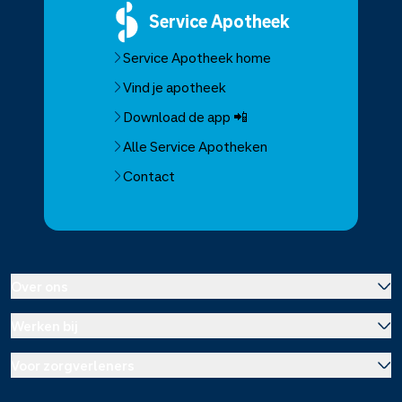
Service
Apotheek
Service Apotheek home
Vind je apotheek
Download de app 📲
Alle Service Apotheken
Contact
Over ons
Werken bij
Over Service Apotheek
Voor zorgverleners
Werken bij het hoofdkantoor
Over Mosadex