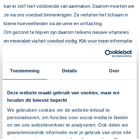
kan er zelf niet voldoende van aanmaken. Daarom moeten we
ze via ons voedsel binnenkrijgen. Ze verlaten het lichaam in
kleine hoeveelheden via de urine en ontlasting.
Om gezond te blijven zijn daarom telkens nieuwe vitamines
en mineralen via het voedsel nodig. Klik voor meer informatie
over [vitamines en mineralen]
(https://www.apotheek.nl/themas/vitamines-en-mineralen)
op deze site.
Toestemming
Details
Over
Een preparaat met een combinatie van de meest essentiële
vitamines en mineralen is te gebruiken bij
vitaminegebrek
.
Deze website maakt gebruik van cookies, maar we
Belangrijk om te weten over Multivitamines en
houden dit bewust beperkt
mineralen
We gebruiken cookies om de website-inhoud te
personaliseren, om functies voor social media te bieden
Om gezond te blijven heeft het lichaam vitamines en
en om ons websiteverkeer te analyseren. Ook delen we
mineralen nodig. De meeste mensen krijgen voldoende
geanonimiseerde informatie over je gebruik van onze site
vitamines en mineralen binnen met het eten.