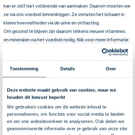
kan er zelf niet voldoende van aanmaken. Daarom moeten we
ze via ons voedsel binnenkrijgen. Ze verlaten het lichaam in
kleine hoeveelheden via de urine en ontlasting.
Om gezond te blijven zijn daarom telkens nieuwe vitamines
en mineralen via het voedsel nodig. Klik voor meer informatie
over [vitamines en mineralen]
(https://www.apotheek.nl/themas/vitamines-en-mineralen)
op deze site.
Toestemming
Details
Over
Een preparaat met een combinatie van de meest essentiële
vitamines en mineralen is te gebruiken bij
vitaminegebrek
.
Deze website maakt gebruik van cookies, maar we
Belangrijk om te weten over Multivitamines en
houden dit bewust beperkt
mineralen
We gebruiken cookies om de website-inhoud te
personaliseren, om functies voor social media te bieden
Om gezond te blijven heeft het lichaam vitamines en
en om ons websiteverkeer te analyseren. Ook delen we
mineralen nodig. De meeste mensen krijgen voldoende
geanonimiseerde informatie over je gebruik van onze site
vitamines en mineralen binnen met het eten.