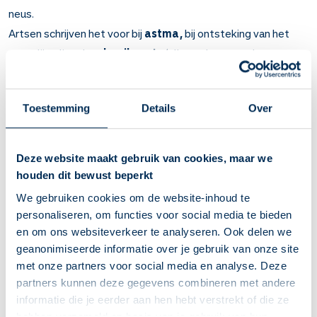
neus.
Artsen schrijven het voor bij
astma,
bij ontsteking van het
neusslijmvlies door
hooikoorts
(alleen als men ook astma
heeft) en bij
netelroos
.
Belangrijk om te weten over Montelukast
Toestemming
Details
Over
Montelukast remt ontstekingen in longen en in de neus.
Bij astma. Ook bij neusklachten door hooikoorts bij
Deze website maakt gebruik van cookies, maar we
mensen met astma.
houden dit bewust beperkt
U merkt binnen een paar dagen dat uw klachten
verminderen.
We gebruiken cookies om de website-inhoud te
Neem dit medicijn in voor u gaat slapen. In de meeste
personaliseren, om functies voor social media te bieden
gevallen werkt dat het beste.
en om ons websiteverkeer te analyseren. Ook delen we
Kauwtabletten: neem in op een lege maag. Dus 1 uur voor
geanonimiseerde informatie over je gebruik van onze site
of 2 uur na het eten.
met onze partners voor social media en analyse. Deze
Korrels en gewone tabletten: neem in zonder kauwen.
partners kunnen deze gegevens combineren met andere
Korrels mag u mengen met wat koude of lauwe voeding,
informatie die je eerder aan hen hebt verstrekt of die ze
zoals appelmoes.
hebben verzameld op basis van je gebruik van hun