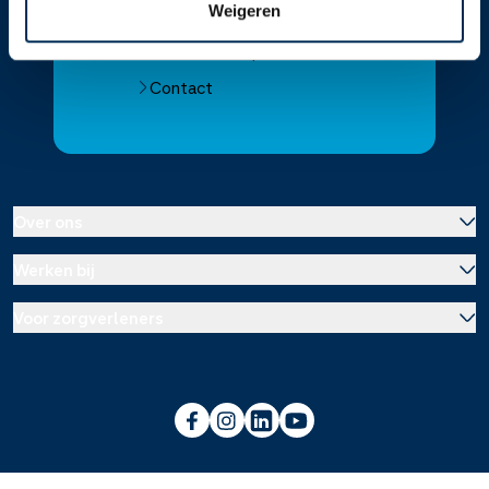
Weigeren
Download de app 📲
Alle Service Apotheken
Contact
Over ons
Werken bij
Over Service Apotheek
Voor zorgverleners
Werken bij het hoofdkantoor
Over Mosadex
Wetenschap en onderzoek
Vacatures
Franchise informatie
Voorlichting scholen
Duurzaamheid en MVO