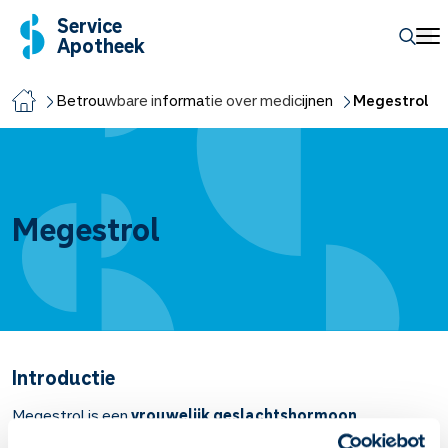
Service
Apotheek
Betrouwbare informatie over medicijnen
Megestrol
Megestrol
Introductie
Megestrol is een
vrouwelijk geslachtshormoon
.
Artsen schrijven dit middel voor bij
kanker
en bij ernstige