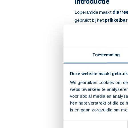
Introductie
Loperamide maakt
diarre
gebruikt bij het
prikkelba
Belangrijk om te
Loperamide remt de bew
en voelt u minder aandr
Toestemming
Bij langdurige diarree e
diarreeklachten.
Dit medicijn is er als c
Deze website maakt gebruik
Gebruikt u dit medicijn b
We gebruiken cookies om de 
meestal binnen een paar
websiteverkeer te analyseren
naar uw arts als u na 2 
voor social media en analys
wordt.
hen hebt verstrekt of die ze
Gebruikt u dit medicijn 
is en gaan zorgvuldig om me
U kunt hoofdpijn krijge
mond en winderigheid.
Toestemmingsselectie
Loperamide kan verstopp