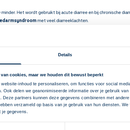
e
minder. Het wordt gebruikt bij acute diarree en bij chronische di
redarmsyndroom
met veel diarreeklachten.
 weten over Loperamide
eging van de darmen en zorgt dat het poepgat (anus) beter sluit
ang.
Details
n bij acute diarree, zoals reizigersdiarree. Soms bij prikkelbared
apsules, smelttabletten en drank.
 van cookies, maar we houden dit bewust beperkt
ij acute diarree of reizigersdiarree? Gebruik het alleen als het ech
website-inhoud te personaliseren, om functies voor social medi
 uur nadat u dit medicijn heeft ingenomen. Gebruik dit medicijn ni
. Ook delen we geanonimiseerde informatie over je gebruik van 
dagen nog diarree heeft. Stop zodra u 12 uur geen diarree meer hee
Deze Service Apotheek staat nu ingesteld als
e. Deze partners kunnen deze gegevens combineren met andere i
jouw apotheek
 hebben verzameld op basis van je gebruik van hun diensten. We
bij chronische diarree? Gebruik het zoals uw arts het heeft voorge
Zo kan je makkelijk alle informatie vinden in het
t je gegevens.
n en duizelig worden. Ook maagdarmklachten komen voor, zoals buikp
"Mijn apotheek" menu. Heb je een andere
apotheek nodig? Tik dan op "Kies een andere
ing veroorzaken. Waarschuw uw arts bij hevige buikpijn.