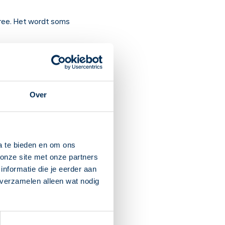
arree. Het wordt soms
. Hierdoor neemt diarree af
Over
armsyndroom met veel
t nodig is. De diarree stopt
a te bieden en om ons
et langer dan 2 dagen. Ga
onze site met onze partners
ft, of als de poep vaster
nformatie die je eerder aan
 verzamelen alleen wat nodig
schreven.
ijn, misselijk zijn, droge