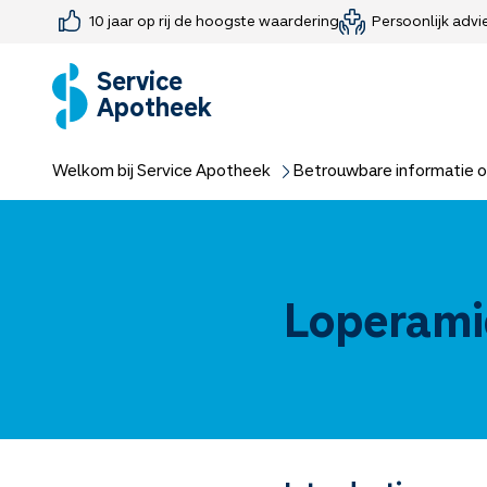
10 jaar op rij de hoogste waardering
Persoonlijk advi
Farmaceutisch consult
Jouw medis
Medicijnen 
Medicijn-APK
Service
Apotheek
Welkom bij Service Apotheek
Betrouwbare informatie o
Loperami