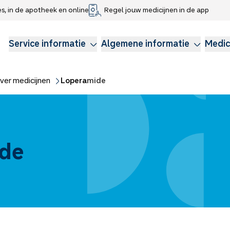
es, in de apotheek en online
Regel jouw medicijnen in de app
che gegevens delen
voor kinderen
Webshop
Klachtenregeling
Longzorg
Service Apotheek Magazine
Anticonceptie
Service informatie
Algemene informatie
Medic
ver medicijnen
Loperamide
de