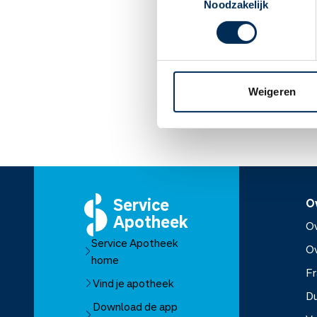
Noodzakelijk
Bent u zwanger? Of wilt
niet zeker of dit medici
U mag dit medicijn gebr
Lees meer op apothe
Weigeren
Service
O
Apotheek
Ov
Service Apotheek
O
home
Fr
Vind je apotheek
D
Download de app