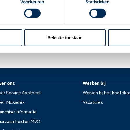
Voorkeuren
Statistieken
 u zwanger worden? Vraag aan uw arts of apotheker of u dit medic
apotheek".
jn veilig is voor zwangere vrouwen.
Oke
uiken als u borstvoeding geeft.
ek.nl
Selectie toestaan
ver ons
Werken bij
er Service Apotheek
Werken bij het hoofdka
ver Mosadex
Vacatures
anchise informatie
Werken bij het hoofdkanto
uurzaamheid en MVO