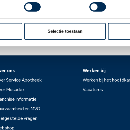
ind verwekken of zonder condoom vrijen met een zwangere vrouw.
Oke
ek.nl
Selectie toestaan
ver ons
Werken bij
er Service Apotheek
Werken bij het hoofdka
ver Mosadex
Vacatures
anchise informatie
Werken bij het hoofdkanto
uurzaamheid en MVO
elgestelde vragen
Vacatures
ebshop