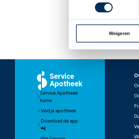
in deze periode geen k
Lees meer op apothe
Weigeren
Service
O
Apotheek
Ov
Service Apotheek
O
home
Fr
Vind je apotheek
D
Download de app
Ve
📲
W
Alle Service