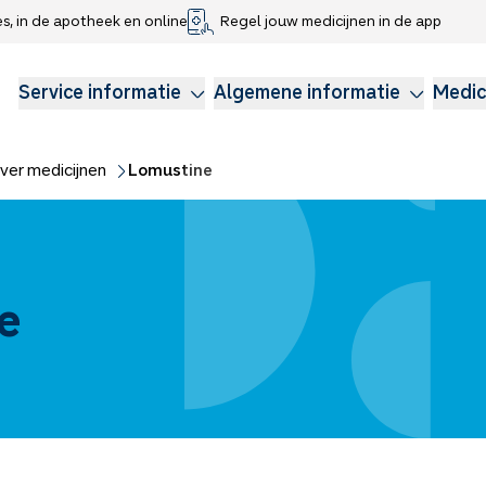
es, in de apotheek en online
Regel jouw medicijnen in de app
che gegevens delen
voor kinderen
Webshop
Klachtenregeling
Longzorg
Service Apotheek Magazine
Anticonceptie
Service informatie
Algemene informatie
Medic
ver medicijnen
Lomustine
e