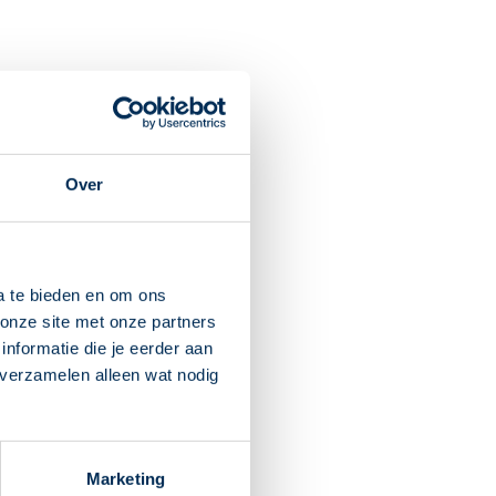
umoren, longkanker,
Over
n huid.
 na een maaltijd. Neem dit
a te bieden en om ons
onze site met onze partners
nformatie die je eerder aan
ans op bloedingen (zoals
 verzamelen alleen wat nodig
verstuiven. Het is dan
theek.
Marketing
mustine gebruiken, mogen