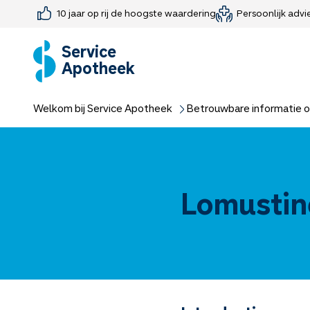
10 jaar op rij de hoogste waardering
Persoonlijk advi
Farmaceutisch consult
Jouw medis
Medicijnen 
Medicijn-APK
Service
Apotheek
Welkom bij Service Apotheek
Betrouwbare informatie o
Lomustin