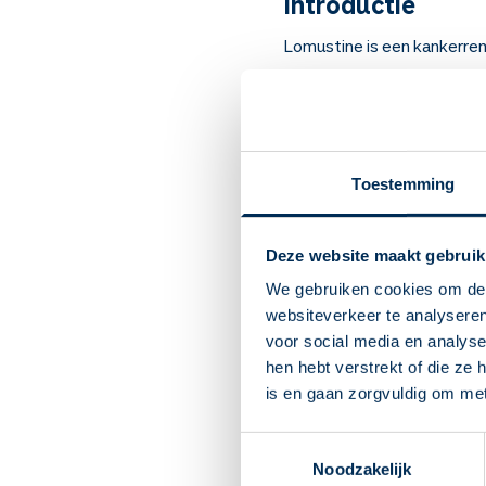
Introductie
Lomustine is een kankerre
Artsen schrijven het voor 
lymfeklierkanker, myeloo
Belangrijk om te
Toestemming
Lomustine remt kanker 
Bij bepaalde vormen van
De capsules heel doorsl
Deze website maakt gebruik
medicijn het liefst in vo
We gebruiken cookies om de 
Vraag een doseerschem
websiteverkeer te analyseren
Bijwerkingen die u direc
voor social media en analys
Bijwerkingen die pas n
hen hebt verstrekt of die ze
bloedneuzen) en pijnlij
is en gaan zorgvuldig om me
Vraag advies wat u tege
Lomustine is zeer ster
Toestemmingsselectie
schadelijk voor uw hui
Noodzakelijk
Tijdens en tot 6 maand