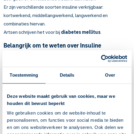
Er zijn verschillende soorten insuline verkrijgbaar:
kortwerkend, middellangwerkend, langwerkend en
combinaties hiervan.
Artsen schrijven het voor bij
diabetes mellitus
.
Belangrijk om te weten over Insuline
Insuline is een hormoon. Het zorgt ervoor dat
koolhydraten (zoals suiker) uit uw voeding uw cellen in
kunnen en niet achterblijven in uw bloed.
Toestemming
Details
Over
Bij diabetes mellitus (suikerziekte). Bij diabetes zit er te
veel suiker in het bloed. Dit is schadelijk voor uw hart en
bloedvaten, zenuwen, ogen en nieren.
Deze website maakt gebruik van cookies, maar we
Kortwerkende insulines werken binnen 10 tot 30 minuten
houden dit bewust beperkt
en werken 2 tot 8 uur lang. Middellangwerkende insulines
binnen 1 tot 2 uur, 16 tot 24 uur lang. Langwerkende
We gebruiken cookies om de website-inhoud te
insulines werken binnen 1 tot 2 uur, 24 uur lang.
personaliseren, om functies voor social media te bieden
U krijgt uitleg hoe u moet spuiten en hoe u kunt testen
en om ons websiteverkeer te analyseren. Ook delen we