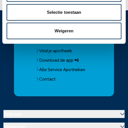
Selectie toestaan
Service
Apotheek
Weigeren
Service Apotheek home
Vind je apotheek
Download de app 📲
Alle Service Apotheken
Contact
Over ons
Werken bij
Over Service Apotheek