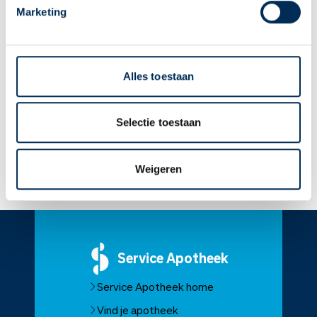
krijgen. Ook kunt u gaan hoesten. Deze bijwerkingen horen
Marketing
binnen enkele uren na inhalatie te verdwijnen. Bovendien
zult u er aan wennen en er na verloop van tijd minder last
van hebben. Heeft u na 2 weken nog steeds deze
klachten? Raadpleeg dan uw arts.
Alles toestaan
U mag dit medicijn gebruiken als u zwanger bent. Of als u
zwanger wilt worden.
Selectie toestaan
U mag dit medicijn gebruiken als u borstvoeding geeft.
Weigeren
Lees meer op apotheek.nl
Service
Apotheek
Service Apotheek home
Vind je apotheek