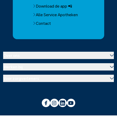
Download de app 📲
Alle Service Apotheken
Contact
Over ons
Werken bij
Over Service Apotheek
Voor zorgverleners
Werken bij het hoofdkantoor
Over Mosadex
Wetenschap en onderzoek
Vacatures
Franchise informatie
Voorlichting scholen