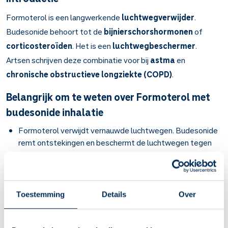
Formoterol is een langwerkende
luchtwegverwijder
.
Budesonide behoort tot de
bijnierschorshormonen
of
corticosteroïden
. Het is een
luchtwegbeschermer
.
Artsen schrijven deze combinatie voor bij
astma
en
chronische obstructieve longziekte (COPD)
.
Belangrijk om te weten over Formoterol met
budesonide inhalatie
Formoterol verwijdt vernauwde luchtwegen. Budesonide
remt ontstekingen en beschermt de luchtwegen tegen
prikkels die benauwdheid veroorzaken. De combinatie
vermindert benauwdheid en voorkomt nieuwe aanvallen
van benauwdheid.
Bij de longziekten astma en COPD (chronische
Toestemming
Details
Over
obstructieve longziekte).
De werking houdt 12 uur aan. Gebruik het op vaste