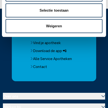
Selectie toestaan
Service
Apotheek
Weigeren
Service Apotheek home
Vind je apotheek
Download de app 📲
Alle Service Apotheken
Contact
Over ons
Werken bij
Over Service Apotheek