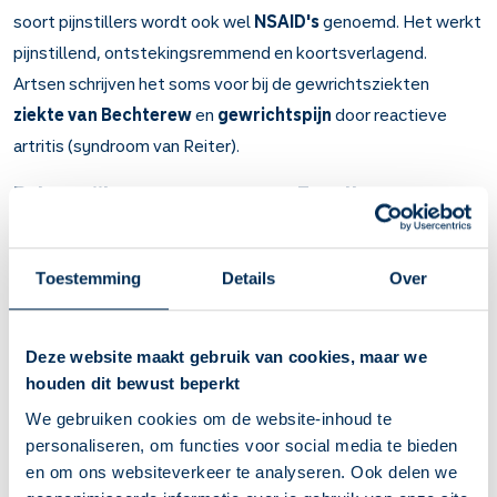
soort pijnstillers wordt ook wel
NSAID's
genoemd. Het werkt
pijnstillend, ontstekingsremmend en koortsverlagend.
Artsen schrijven het soms voor bij de gewrichtsziekten
ziekte van Bechterew
en
gewrichtspijn
door reactieve
artritis (syndroom van Reiter).
Belangrijk om te weten over Fenylbutazon
Fenylbutazon stilt pijn, remt ontstekingen en verlaagt
koorts.
Toestemming
Details
Over
Bij ernstige gewrichtsontsteking, zoals de ziekte van
Bechterew en het syndroom van Reiter.
De pijn wordt binnen 2 uur minder. Dit effect houdt 1 tot 2
Deze website maakt gebruik van cookies, maar we
dagen aan. Roodheid en zwelling verminderen binnen een
houden dit bewust beperkt
week.
Let op: kans op maag- en darmzweren en bloedingen.
We gebruiken cookies om de website-inhoud te
Bent u ouder dan 70 jaar, heeft u eerder een maag- of
personaliseren, om functies voor social media te bieden
darmzweer gehad, of gebruikt u anti-
en om ons websiteverkeer te analyseren. Ook delen we