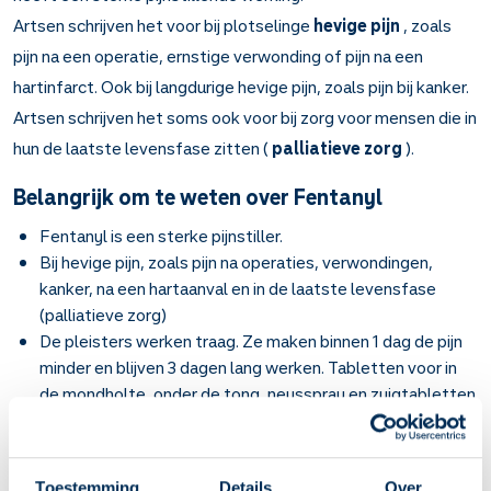
Artsen schrijven het voor bij plotselinge
hevige pijn
, zoals
pijn na een operatie, ernstige verwonding of pijn na een
hartinfarct. Ook bij langdurige hevige pijn, zoals pijn bij kanker.
Artsen schrijven het soms ook voor bij zorg voor mensen die in
hun de laatste levensfase zitten (
palliatieve zorg
).
Belangrijk om te weten over Fentanyl
Fentanyl is een sterke pijnstiller.
Bij hevige pijn, zoals pijn na operaties, verwondingen,
kanker, na een hartaanval en in de laatste levensfase
(palliatieve zorg)
De pleisters werken traag. Ze maken binnen 1 dag de pijn
minder en blijven 3 dagen lang werken. Tabletten voor in
de mondholte, onder de tong, neusspray en zuigtabletten
('lolly') werken snel. Ze maken binnen 10 tot 30 minuten de
pijn minder en blijven 1 tot 4 uur lang werken. Gebruik deze
snelwerkende vormen niet door elkaar. Hierdoor is het
Toestemming
Details
Over