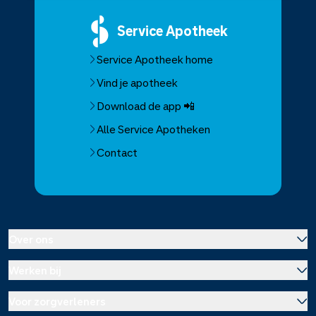
Service
Apotheek
Service Apotheek home
Vind je apotheek
Download de app 📲
Alle Service Apotheken
Contact
Over ons
Werken bij
Over Service Apotheek
Voor zorgverleners
Werken bij het hoofdkantoor