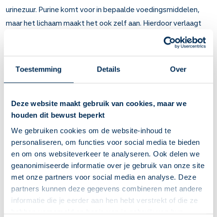
urinezuur. Purine komt voor in bepaalde voedingsmiddelen,
maar het lichaam maakt het ook zelf aan. Hierdoor verlaagt
febuxostat de hoeveelheid urinezuur in het bloed.
Artsen schrijven febuxostat voor bij
jicht,
nierstenen
en
kanker
.
Toestemming
Details
Over
Belangrijk om te weten over Febuxostat
Febuxostat vermindert de hoeveelheid urinezuur in het
Deze website maakt gebruik van cookies, maar we
bloed. Door te veel urinezuur ontstaan kristallen in
houden dit bewust beperkt
gewrichten (jicht) en nieren (nierstenen).
We gebruiken cookies om de website-inhoud te
Om jicht en nierstenen te voorkomen. Ook bij mensen met
personaliseren, om functies voor social media te bieden
kanker die te veel urinezuur in het bloed hebben.
en om ons websiteverkeer te analyseren. Ook delen we
U merkt het effect niet direct. De urinezuurkristallen
geanonimiseerde informatie over je gebruik van onze site
verdwijnen na een half tot 1 jaar. Uw arts zal de
met onze partners voor social media en analyse. Deze
hoeveelheid in uw bloed regelmatig meten.
partners kunnen deze gegevens combineren met andere
U kunt de eerste weken juist extra jichtaanvallen krijgen.
informatie die je eerder aan hen hebt verstrekt of die ze
Daarom krijgt u er een medicijn bij tegen gewrichtspijn. Na
hebben verzameld op basis van je gebruik van hun