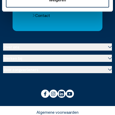
Alle Service Apotheken
Contact
Over ons
Werken bij
Over Service Apotheek
Voor zorgverleners
Werken bij het hoofdkantoor
Over Mosadex
Wetenschap en onderzoek
Vacatures
Franchise informatie
Voorlichting scholen
Duurzaamheid en MVO
Algemene voorwaarden