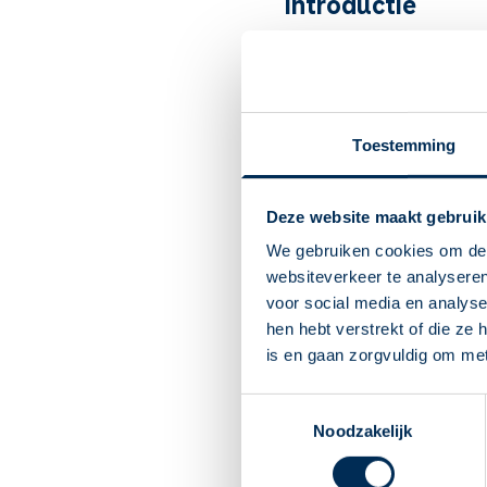
Introductie
Evolocumab vermindert de h
Artsen schrijven het voor bi
voldoende helpen of te vee
Toestemming
Belangrijk om te
Evolocumab vermindert 
Deze website maakt gebruik
Bij een te hoog cholest
bijwerkingen geven.
We gebruiken cookies om de 
Binnen 1 tot 2 weken ve
websiteverkeer te analyseren
Bij start van de behande
voor social media en analys
U gebruikt de injectie 1
hen hebt verstrekt of die ze
snel een dosis.
is en gaan zorgvuldig om me
U kunt last krijgen van 
injectieplaats, bijvoorb
Toestemmingsselectie
Andere bijwerkingen: gri
Noodzakelijk