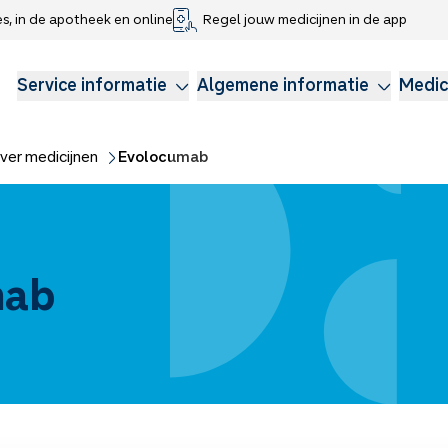
es, in de apotheek en online
Regel jouw medicijnen in de app
che gegevens delen
voor kinderen
Webshop
Klachtenregeling
Longzorg
Service Apotheek Magazine
Anticonceptie
Service informatie
Algemene informatie
Medic
ver medicijnen
Evolocumab
mab