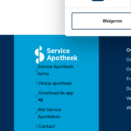
Lees meer op apothe
Weigeren
Service
O
Apotheek
Ov
Service Apotheek
O
home
Fr
Vind je apotheek
D
Download de app
Ve
📲
W
Alle Service
Apotheken
Over Se
Contact