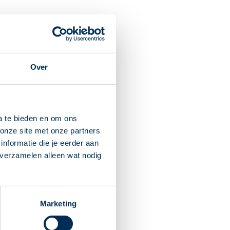
e medicijnen niet
Over
doende werken of teveel
a te bieden en om ons
d.
onze site met onze partners
nformatie die je eerder aan
ip. Dan vergeet u minder
 verzamelen alleen wat nodig
rom steeds een andere
Marketing