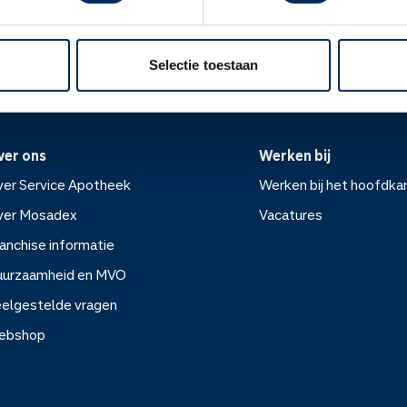
Oke
ek.nl
Selectie toestaan
ver ons
Werken bij
er Service Apotheek
Werken bij het hoofdka
ver Mosadex
Vacatures
anchise informatie
Werken bij het hoofdkanto
uurzaamheid en MVO
elgestelde vragen
Vacatures
ebshop
rvice Apotheek