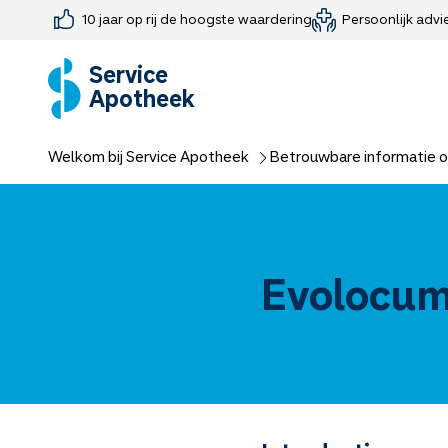
10 jaar op rij de hoogste waardering
Persoonlijk advi
Farmaceutisch consult
Jouw medis
Medicijnen 
Medicijn-APK
Service
Apotheek
Welkom bij Service Apotheek
Betrouwbare informatie o
Evolocu