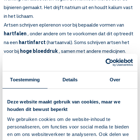
bijnieren gemaakt. Het drijft natrium uit en houdt kalium vast
in het lichaam.
Artsen schrijven eplerenon voor bij bepaalde vormen van
hartfalen
, onder andere om te voorkomen dat dit optreedt
na een
hartinfarct
(hartaanval). Soms schrijven artsen het
voor bij
hoge bloeddruk
, samen met andere medicijnen.
Belangrijk om te weten over Eplerenon
Eplerenon verbetert de pompkracht van uw hart. Verder is
Toestemming
Details
Over
het een plastablet die kaliumtekort tegengaat.
Bij hartfalen en om hartfalen te voorkomen na een
hartinfarct. Verder bij hoge bloeddruk.
Deze website maakt gebruik van cookies, maar we
Binnen enkele weken gaat uw hart beter werken en daalt
houden dit bewust beperkt
uw bloeddruk. U merkt dat u minder last heeft van
We gebruiken cookies om de website-inhoud te
benauwdheid en dikke enkels.
personaliseren, om functies voor social media te bieden
Gebruik eplerenon elke dag. Dan blijft de pompkracht van
en om ons websiteverkeer te analyseren. Ook delen we
uw hart beschermd.