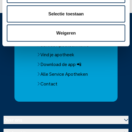
Selectie toestaan
Service
Apotheek
Weigeren
Service Apotheek home
Vind je apotheek
Download de app 📲
Alle Service Apotheken
Contact
Over ons