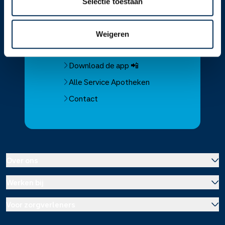
Selectie toestaan
Service
Apotheek
Service Apotheek home
Weigeren
Vind je apotheek
Download de app 📲
Alle Service Apotheken
Contact
Over ons
Werken bij
Over Service Apotheek
Voor zorgverleners
Werken bij het hoofdkantoor
Over Mosadex