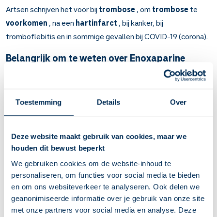
Artsen schrijven het voor bij
trombose
, om
trombose
te
voorkomen
, na een
hartinfarct
, bij kanker, bij
tromboflebitis en in sommige gevallen bij COVID-19 (corona).
Belangrijk om te weten over Enoxaparine
Enoxaparine zorgt ervoor dat bloed minder makkelijk
samenklontert (antistollingsmedicijn). Hierdoor heeft u
minder kans op trombose.
Toestemming
Details
Over
Om een trombosebeen te behandelen en om trombose
te voorkomen bij mensen die niet uit bed kunnen komen,
dialyse, angina pectoris (hartkramp), kanker, na een
Deze website maakt gebruik van cookies, maar we
operatie en na een hartinfarct. En soms bij COVID-19
houden dit bewust beperkt
(corona).
We gebruiken cookies om de website-inhoud te
Meestal leert u de injectie zelf toe te dienen vlak onder
personaliseren, om functies voor social media te bieden
de huid. Laat de luchtbel in de spuit zitten. Vraag
en om ons websiteverkeer te analyseren. Ook delen we
eventueel uw apotheek om toelichting.
geanonimiseerde informatie over je gebruik van onze site
U gebruikt dit medicijn meestal 7 tot 10 dagen na de
met onze partners voor social media en analyse. Deze
operatie. Hoelang precies hangt af van uw aandoening.