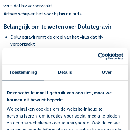
virus dat hiv veroorzaakt.
Artsen schrijven het voor bij
hiv en aids
.
Belangrijk om te weten over Dolutegravir
Dolutegravir remt de groei van het virus dat hiv
veroorzaakt.
Bij infectie met het hiv-virus en bij aids en om hiv-
besmetting te voorkomen, altijd in combinatie met
andere hiv-medicijnen.
Een behandeling duurt levenslang. Als het virus
Toestemming
Details
Over
ongevoelig wordt, krijgt u een andere combinatie van hiv-
medicijnen.
Slik de tabletten heel door met een half glas water.
Deze website maakt gebruik van cookies, maar we
De oplostabletten (dispergeerbare tabletten) mag u ook
houden dit bewust beperkt
eerst uiteen laten vallen in een glas water.
We gebruiken cookies om de website-inhoud te
Kies vaste tijdstippen, dan vergeet u minder snel een
personaliseren, om functies voor social media te bieden
dosis. Vraag aan uw behandelaar een slikschema voor uw
en om ons websiteverkeer te analyseren. Ook delen we
hiv-medicatie.
geanonimiseerde informatie over je gebruik van onze site